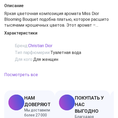
Описание
Яркая цветочная композиция аромата Miss Dior
Blooming Bouquet подобна платью, которое расшито
тысячами крошечных цветов. Этот аромат –
посвящение любви Диора к прекрасным цветам. В
Характеристики
композиции парфюма деликатно подчеркнуты
интонации пиона и мандарина, покоящиеся на
Бренд:
Christian Dior
бархатистой шлейфовой ноте мускуса. Пион
Тип парфюмерии:
Туалетная вода
представляет сердечную ноту этого аромата.
Для кого:
Для женщин
Уникальный шлейф композиции соединил в себе
дамасскую розу и аккорды фруктов.
Посмотреть все
НАМ
ПОКУПАТЬ У
ДОВЕРЯЮТ
НАС
Мы доставили
ВЫГОДНО
более 27 000
Благодаря