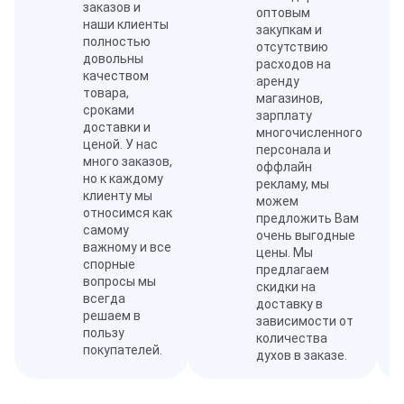
заказов и
оптовым
наши клиенты
закупкам и
полностью
отсутствию
довольны
расходов на
качеством
аренду
товара,
магазинов,
сроками
зарплату
доставки и
многочисленного
ценой. У нас
персонала и
много заказов,
оффлайн
но к каждому
рекламу, мы
клиенту мы
можем
относимся как
предложить Вам
самому
очень выгодные
важному и все
цены. Мы
спорные
предлагаем
вопросы мы
скидки на
всегда
доставку в
решаем в
зависимости от
пользу
количества
покупателей.
духов в заказе.