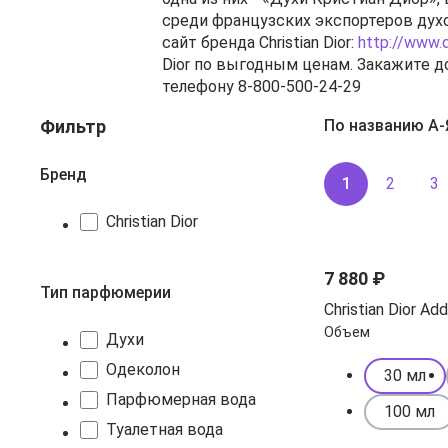
среди французских экспортеров дух
сайт бренда Christian Dior:
http://www.
Dior по выгодным ценам. Закажите д
телефону 8-800-500-24-29
Фильтр
По названию А-
Бренд
1
2
3
Christian Dior
7 880 ₽
Тип парфюмерии
Christian Dior Add
Объем
Духи
Одеколон
30 мл
Парфюмерная вода
100 мл
Туалетная вода