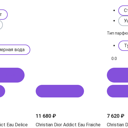
С
т
У
Тип парф
Т
ерная вода
0.0
 1 клик
Ку
Подписаться
В ко
11 680 ₽
7 620 ₽
dict Eau Delice
Christian Dior Addict Eau Fraiche
Christian 