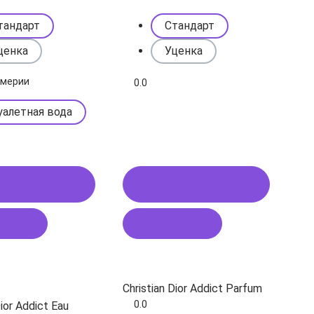
тандарт
Стандарт
ценка
Уценка
юмерии
0.0
уалетная вода
пить в 1 клик
Купить в 1 клик
рзину
В корзину
Christian Dior Addict Parfum
0.0
Dior Addict Eau