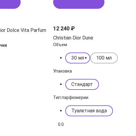
рзину
Подписаться
12 240 ₽
Dior Dolce Vita Parfum
Christian Dior Dune
Объем
ичии
30 мл
100 мл
Упаковка
Стандарт
Тип парфюмерии
Туалетная вода
0.0