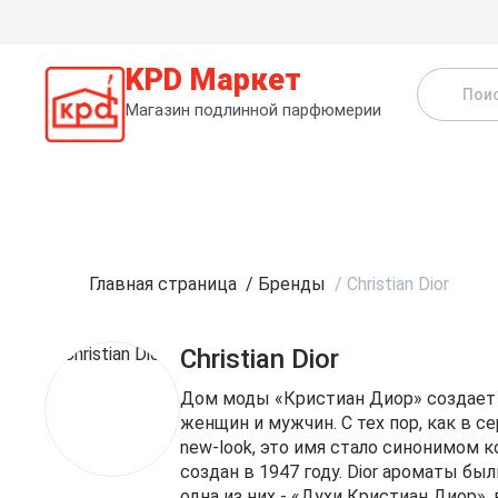
KPD Маркет
Магазин подлинной парфюмерии
К
Главная страница
/
Бренды
/
Christian Dior
Christian Dior
Дом моды «Кристиан Диор» создает 
женщин и мужчин. С тех пор, как в 
new-look, это имя стало синонимом
создан в 1947 году. Dior ароматы 
одна из них - «Духи Кристиан Диор»