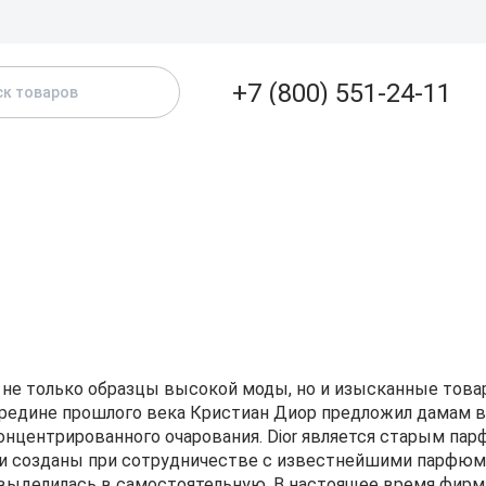
Доставка и
+7 (800) 551-24-11
+7 (800) 551-24-1
Бесплатно по РФ
АТАЛОГ
БРЕНДЫ
ЖЕНСКИЕ
МУЖСКИЕ
А
+7 (913)-390-10-5
г. Новосибирск
sale@kpd-market.ru
Пн - Пт: 10:00 - 18:00
630017, г. Новосибирск
ул.Михаила Кулагина 31
не толь­ко образцы высокой моды, но и изысканные тов
середине прошлого века Кристиан Диор предложил дамам в
 концентрированного очарования. Dior является старым 
были созданы при сотрудничестве с известнейшими парфю
, выделилась в самостоятельную. В настоящее время фир