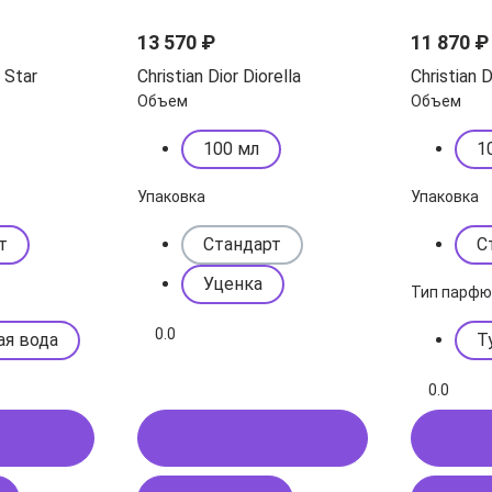
13 570 ₽
11 870 ₽
r Star
Christian Dior Diorella
Christian 
Объем
Объем
100 мл
1
Упаковка
Упаковка
т
Стандарт
С
Уценка
Тип парф
0.0
ая вода
Т
0.0
 1 клик
Купить в 1 клик
Ку