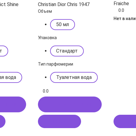
Fraiche
ict Shine
Christian Dior Chris 1947
0.0
Объем
Нет в нал
50 мл
Упаковка
т
Стандарт
Тип парфюмерии
ая вода
Туалетная вода
0.0
 1 клик
Купить в 1 клик
В корзину
Подп