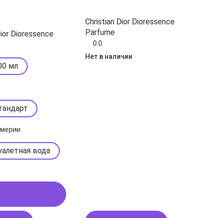
Christian Dior Dioressence
Parfume
Dior Dioressence
0.0
Нет в наличии
00 мл
тандарт
юмерии
уалетная вода
пить в 1 клик