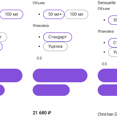
Sensuelle
Объем
Объем
100 мл
50 мл
100 мл
5
Упаковка
Упаковка
т
Стандарт
С
Уценка
У
0.0
0.0
 1 клик
Купить в 1 клик
Ку
В корзину
В ко
21 680 ₽
Christian D