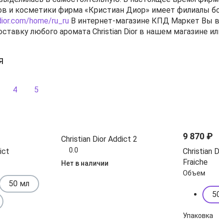
ов и косметики фирма «Кристиан Диор» имеет филиалы бо
dior.com/home/ru_ru
В интернет-магазине КПД Маркет Вы в
оставку любого аромата Christian Dior в нашем магазине 
Я
4
5
9 870 ₽
Christian Dior Addict 2
0.0
ict
Christian 
Fraiche
Нет в наличии
Объем
50 мл
5
Упаковка