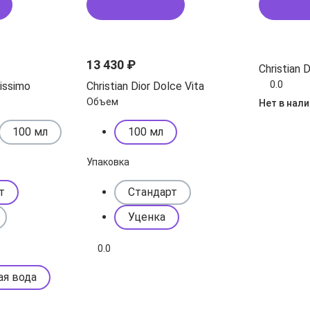
В корзину
В ко
13 430 ₽
Christian 
0.0
rissimo
Christian Dior Dolce Vita
Объем
Нет в нал
100 мл
100 мл
Упаковка
т
Стандарт
Уценка
0.0
ая вода