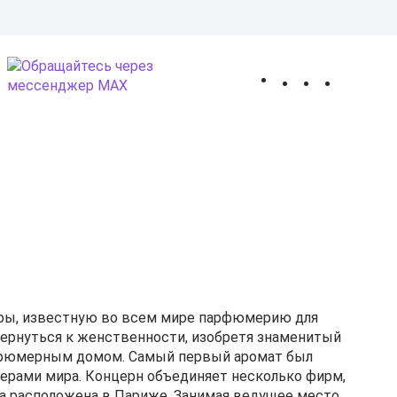
 оплата
Покупателям
Оптовым клиентам
Контакты
О магазине
1
КЦИИ
ОТЗЫВЫ
Получить консультацию
0
,
ары, известную во всем ми­ре парфюмерию для
ер­нуть­ся к женственности, изобретя знаменитый
парфюмерным домом. Самый первый аромат был
мерами мира. Концерн объединяет несколько фирм,
ма расположена в Париже. Занимая ведущее место