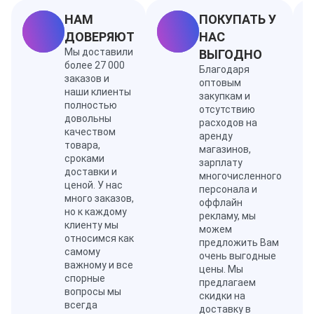
Ноты кипарис, тмин, мед, шафран, мускус, кожа
НАМ
ПОКУПАТЬ У
ДОВЕРЯЮТ
НАС
Мы доставили
ВЫГОДНО
более 27 000
Благодаря
заказов и
оптовым
наши клиенты
закупкам и
полностью
отсутствию
довольны
расходов на
качеством
аренду
товара,
магазинов,
сроками
зарплату
доставки и
многочисленного
ценой. У нас
персонала и
много заказов,
оффлайн
но к каждому
рекламу, мы
клиенту мы
можем
относимся как
предложить Вам
самому
очень выгодные
важному и все
цены. Мы
спорные
предлагаем
вопросы мы
скидки на
всегда
доставку в