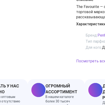
The Favourite 
торговой марко
рассказывающа
Отчетливо жен
Характеристик
флаконе с эле
уверенность, н
Бренд:
Penh
уверенной женщ
Тип парфю
дворца, ее вел
Для кого:
Д
милой улыбкой, 
сандалового де
величественной
Посмотреть вс
Ноты белая фре
ТЬ У НАС
ОГРОМНЫЙ
Д
НО
АССОРТИМЕНТ
Д
я оптовым
В нашем каталоге
и отсутствию
более 30 тысяч
Д