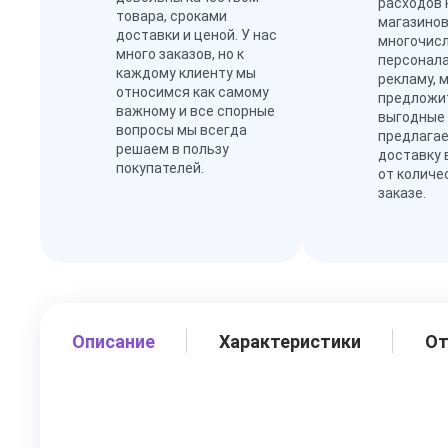
расходов 
товара, сроками
магазинов
доставки и ценой. У нас
многочис
много заказов, но к
персонал
каждому клиенту мы
рекламу, 
относимся как самому
предложи
важному и все спорные
выгодные
вопросы мы всегда
предлагае
решаем в пользу
доставку 
покупателей.
от количе
заказе.
Описание
Характеристики
О