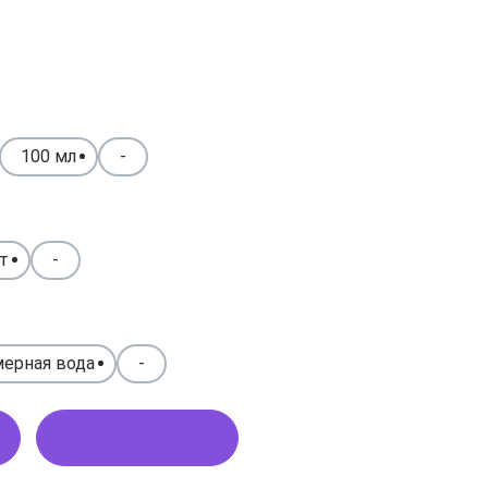
100 мл
-
т
-
ерная вода
-
Купить в 1 клик