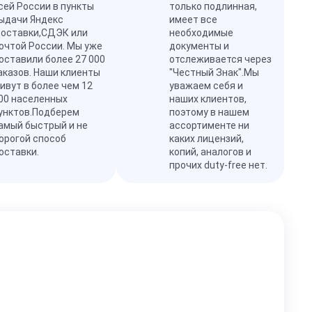
сей России в пункты
только подлинная,
ыдачи Яндекс
имеет все
оставки,СДЭК или
необходимые
очтой России. Мы уже
документы и
оставили более 27 000
отслеживается через
аказов. Наши клиенты
"Честный Знак".Мы
ивут в более чем 12
уважаем себя и
00 населенных
наших клиентов,
унктов.Подберем
поэтому в нашем
амый быстрый и не
ассортименте ни
орогой способ
каких лицензий,
оставки.
копий, аналогов и
прочих duty-free нет.