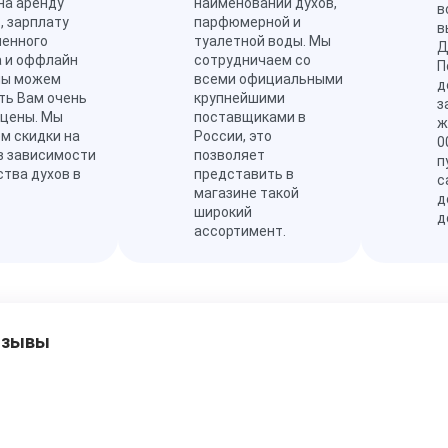
на аренду
наименований духов,
в
, зарплату
парфюмерной и
в
ленного
туалетной воды. Мы
Д
а и оффлайн
сотрудничаем со
П
мы можем
всеми официальными
д
ть Вам очень
крупнейшими
з
 цены. Мы
поставщиками в
ж
м скидки на
России, это
0
в зависимости
позволяет
п
ства духов в
представить в
с
магазине такой
д
широкий
д
ассортимент.
тзывы