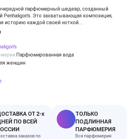
— очередной парфюмерный шедевр, созданный
й Penhaligon's. Это захватывающая композиция,
я историю каждой своей ноткой.
ственный аромат, представленный в роскошном
и
гантным розовым бантом, внушает непоколебимую
е теряя врожденного женского шарма. Это парфюм
aligon's
ины, она точно знает, что творится за дверями
мерии:
Парфюмированная вода
ичественный аромат ириса и мускуса встречает
ля женщин
когда она начинает выходить на сцену из
рева. Благоухание элегантно-сдержанное, но
 и роскошное.
е
зия
ОСТАВКА ОТ 2-х
ТОЛЬКО
НЕЙ ПО ВСЕЙ
ПОДЛИННАЯ
РОССИИ
ПАРФЮМЕРИЯ
оставка заказов по
Вся парфюмерия