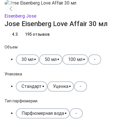
Eisenberg Jose
Jose Eisenberg Love Affair 30 мл
4.3
195 отзывов
Объем
30 мл
50 мл
100 мл
-
Упаковка
Стандарт
Уценка
-
Тип парфюмерии
Парфюмерная вода
-