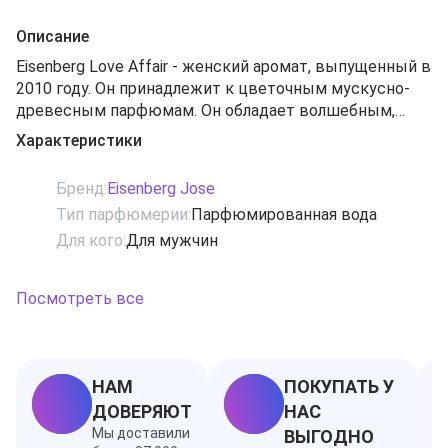
Описание
Eisenberg Love Affair - женский аромат, выпущенный в
2010 году. Он принадлежит к цветочным мускусно-
древесным парфюмам. Он обладает волшебным,
завораживающим и притягательным запахом, как
Характеристики
сама любовь. " Любовное приключение" - он
полностью отображает непостоянство женской
Бренд:
Eisenberg Jose
страсти, которая имеет свойство то вспыхивать,
Тип парфюмерии:
Парфюмированная вода
поглощая все вокруг, то тлеть тихим угольком, так и
Для кого:
Для мужчин
приглашая расслабиться и почувствовать
собственную силу. Парфюмерная композиция
состоит из нот жасмина, розы, черной смородины,
Посмотреть все
сандалового дерева, гелиотропа, белого мускуса и
табака.
Ноты: белые цветы, гелиотроп, жасмин, мускус, роза,
розовая смородина, сандаловое дерево, табак, черная
НАМ
ПОКУПАТЬ У
смородина
ДОВЕРЯЮТ
НАС
Мы доставили
ВЫГОДНО