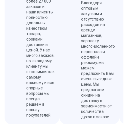
более 27 000
Благодаря
заказов и
оптовым
наши клиенты
закупкам и
полностью
отсутствию
довольны
расходов на
качеством
аренду
товара,
магазинов,
сроками
зарплату
доставки и
многочисленного
ценой. У нас
персонала и
много заказов,
оффлайн
но к каждому
рекламу, мы
клиенту мы
можем
относимся как
предложить Вам
самому
очень выгодные
важному и все
цены. Мы
спорные
предлагаем
вопросы мы
скидки на
всегда
доставку в
решаем в
зависимости от
пользу
количества
покупателей.
духов в заказе.