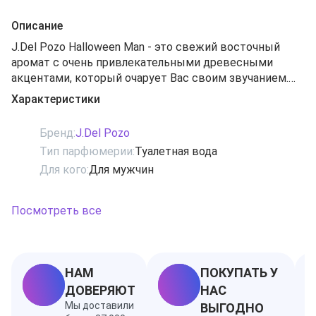
Описание
J.Del Pozo Halloween Man - это свежий восточный
аромат с очень привлекательными древесными
акцентами, который очарует Вас своим звучанием.
Обладатель этого аромата не подпадает под
Характеристики
стереотипы, не следит за модными веяниями и
ничего не боится. Он способен взглянуть на мир с
Бренд:
J.Del Pozo
другой точки зрения. Он знает, кто он. И он знает, что
Тип парфюмерии:
Туалетная вода
может быть кем-то другим. Начальные ноты:
Для кого:
Для мужчин
яблочный мартини, листья фиалки, зеленый базилик и
мандарин. Ноты сердца: имбирь, лаванда, корица,
тунисский флердоранж. Ноты шлейфа: кожа, мускус,
Посмотреть все
серая амбра и ваниль.
НАМ
ПОКУПАТЬ У
ДОВЕРЯЮТ
НАС
Мы доставили
ВЫГОДНО