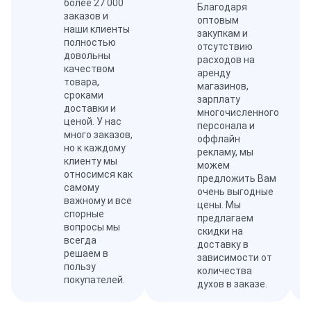
более 27 000
Благодаря
заказов и
оптовым
наши клиенты
закупкам и
полностью
отсутствию
довольны
расходов на
качеством
аренду
товара,
магазинов,
сроками
зарплату
доставки и
многочисленного
ценой. У нас
персонала и
много заказов,
оффлайн
но к каждому
рекламу, мы
клиенту мы
можем
относимся как
предложить Вам
самому
очень выгодные
важному и все
цены. Мы
спорные
предлагаем
вопросы мы
скидки на
всегда
доставку в
решаем в
зависимости от
пользу
количества
покупателей.
духов в заказе.