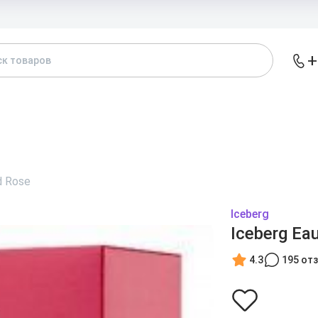
Доставка и
+
АТАЛОГ
БРЕНДЫ
ЖЕНСКИЕ
МУЖСКИЕ
А
d Rose
Iceberg
Iceberg Ea
4.3
195 от