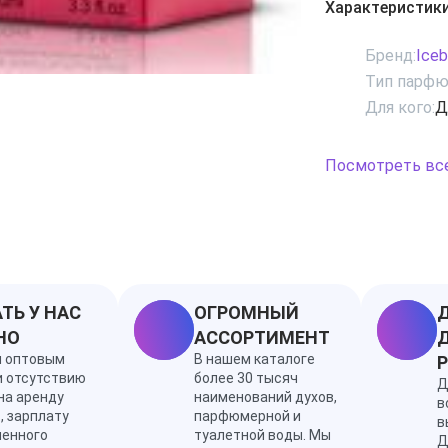
Характеристик
Верхними нотами аромата яв
мандарин, а к нотам сердц
Бренд:
Iceb
Тип парфю
Для кого:
Д
Посмотреть вс
ТЬ У НАС
ОГРОМНЫЙ
Д
НО
АССОРТИМЕНТ
Д
я оптовым
В нашем каталоге
и отсутствию
более 30 тысяч
Д
на аренду
наименований духов,
в
, зарплату
парфюмерной и
в
ленного
туалетной воды. Мы
Д