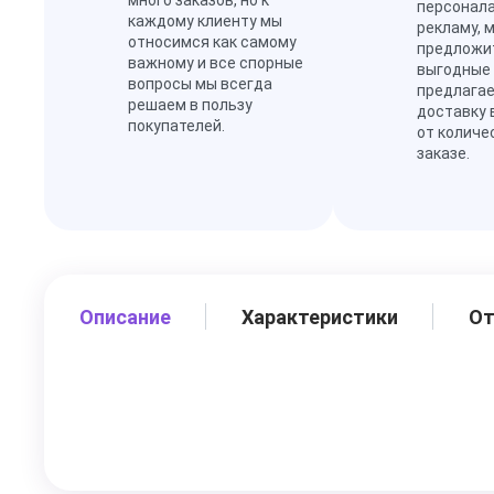
много заказов, но к
персонал
каждому клиенту мы
рекламу, 
относимся как самому
предложи
важному и все спорные
выгодные
вопросы мы всегда
предлагае
решаем в пользу
доставку 
покупателей.
от количе
заказе.
Описание
Характеристики
О