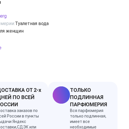
и
ляются: апельсин, цветочный имбирь,
а относятся: ландыш, цветок грейпфрута
erg
и роза. К базовым нотам относятся: серая амбра, кедр, мускус.
мерии:
Туалетная вода
ля женщин
е
ОСТАВКА ОТ 2-х
ТОЛЬКО
НЕЙ ПО ВСЕЙ
ПОДЛИННАЯ
РОССИИ
ПАРФЮМЕРИЯ
оставка заказов по
Вся парфюмерия
сей России в пункты
только подлинная,
ыдачи Яндекс
имеет все
оставки,СДЭК или
необходимые