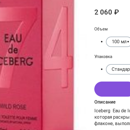
2 060 ₽
Объем
100 мл
Упаковка
Стандар
В корзину
Описание
Iceberg Eau de 
которая раскрывается как нежная роза. Аромат представлен в
флаконе, выполненный в розовом дизай
расположены 2 цифры «74», выража