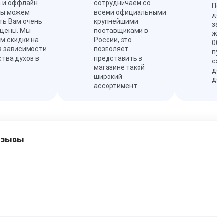
а и оффлайн
сотрудничаем со
П
мы можем
всеми официальными
д
ть Вам очень
крупнейшими
з
 цены. Мы
поставщиками в
ж
м скидки на
России, это
0
в зависимости
позволяет
п
ства духов в
представить в
с
магазине такой
д
широкий
д
ассортимент.
тзывы