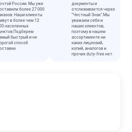
очтой России. Мы уже
документы и
оставили более 27 000
отслеживается через
аказов. Наши клиенты
"Честный Знак".Мы
ивут в более чем 12
уважаем себя и
00 населенных
наших клиентов,
унктов.Подберем
поэтому в нашем
амый быстрый и не
ассортименте ни
орогой способ
каких лицензий,
оставки.
копий, аналогов и
прочих duty-free нет.