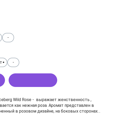
-
т
-
Купить в 1 клик
Iceberg Wild Rose - выражает женственность ,
не, на боковых сторонах
ющие дебют выпуска бренда.