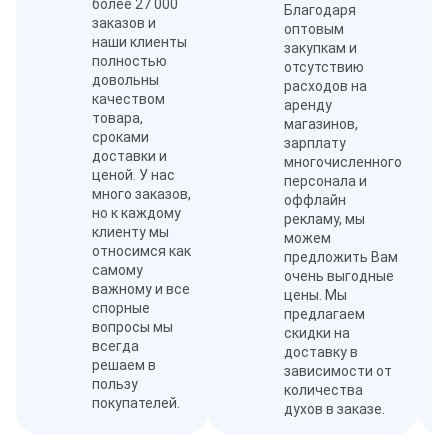
более 27 000
Благодаря
заказов и
оптовым
наши клиенты
закупкам и
полностью
отсутствию
довольны
расходов на
качеством
аренду
товара,
магазинов,
сроками
зарплату
доставки и
многочисленного
ценой. У нас
персонала и
много заказов,
оффлайн
но к каждому
рекламу, мы
клиенту мы
можем
относимся как
предложить Вам
самому
очень выгодные
важному и все
цены. Мы
спорные
предлагаем
вопросы мы
скидки на
всегда
доставку в
решаем в
зависимости от
пользу
количества
покупателей.
духов в заказе.