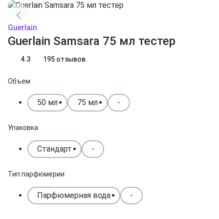
Guerlain
Guerlain Samsara 75 мл тестер
4.3
195 отзывов
Объем
50 мл
75 мл
-
Упаковка
Стандарт
-
Тип парфюмерии
Парфюмерная вода
-