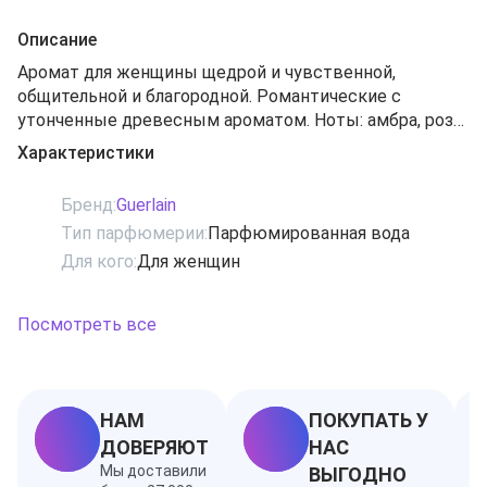
Описание
Аромат для женщины щедрой и чувственной,
общительной и благородной. Романтические с
утонченные древесным ароматом. Ноты: амбра, роза,
ирис, фиалка, ваниль и сандаловое дерево. Для
Характеристики
романтической встречи. Созданы Guerlain в 1989 году
Бренд:
Guerlain
Тип парфюмерии:
Парфюмированная вода
Для кого:
Для женщин
Посмотреть все
НАМ
ПОКУПАТЬ У
ДОВЕРЯЮТ
НАС
Мы доставили
ВЫГОДНО