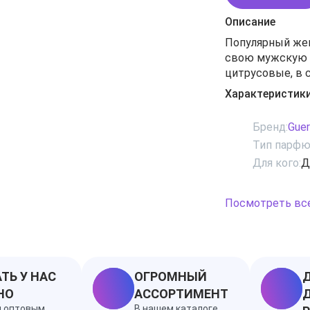
Описание
Популярный женс
свою мужскую по
цитрусовые, в 
гибискуса, рас
Характеристик
копченого чая л
Бренд:
Guer
Тип парфю
Для кого:
Д
Посмотреть вс
ТЬ У НАС
ОГРОМНЫЙ
Д
НО
АССОРТИМЕНТ
Д
я оптовым
В нашем каталоге