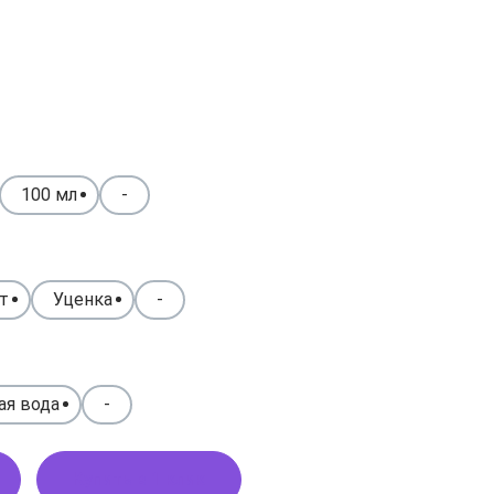
100 мл
-
т
Уценка
-
ая вода
-
Купить в 1 клик