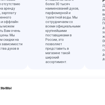
и отсутствию
более 30 тысяч
Д
на аренду
наименований духов,
в
, зарплату
парфюмерной и
в
ленного
туалетной воды. Мы
Д
а и оффлайн
сотрудничаем со
П
мы можем
всеми официальными
д
ть Вам очень
крупнейшими
з
 цены. Мы
поставщиками в
ж
м скидки на
России, это
0
в зависимости
позволяет
п
ства духов в
представить в
с
магазине такой
д
широкий
д
ассортимент.
тзывы