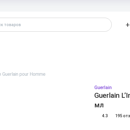
Доставка и
+
АТАЛОГ
БРЕНДЫ
ЖЕНСКИЕ
МУЖСКИЕ
А
de Guerlain pour Homme
Guerlain
Guerlain L
мл
4.3
195 от