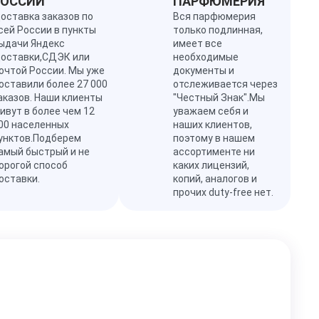
РОССИИ
ПАРФЮМЕРИЯ
оставка заказов по
Вся парфюмерия
сей России в пункты
только подлинная,
ыдачи Яндекс
имеет все
оставки,СДЭК или
необходимые
очтой России. Мы уже
документы и
оставили более 27 000
отслеживается через
аказов. Наши клиенты
"Честный Знак".Мы
ивут в более чем 12
уважаем себя и
00 населенных
наших клиентов,
унктов.Подберем
поэтому в нашем
амый быстрый и не
ассортименте ни
орогой способ
каких лицензий,
оставки.
копий, аналогов и
прочих duty-free нет.