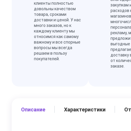
клиенты полностью
закупкам 
довольны качеством
расходов 
товара, сроками
магазинов
доставки и ценой. У нас
многочис
много заказов, но к
персонал
каждому клиенту мы
рекламу, 
относимся как самому
предложи
важному и все спорные
выгодные
вопросы мы всегда
предлагае
решаем в пользу
доставку 
покупателей.
от количе
заказе.
Описание
Характеристики
О