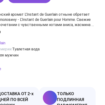
кий аромат L’Instant de Guerlain отныне обретает
ловину - L’Instant de Guerlain pour Homme. Свежие
сочетании с чувственными нотами аниса, жасмина и
крываются пряными аккордами пачули, сандала,
и
апсанг сучонг и бобов какао.
lain
мерии:
Туалетная вода
ля мужчин
е
ОСТАВКА ОТ 2-х
ТОЛЬКО
НЕЙ ПО ВСЕЙ
ПОДЛИННАЯ