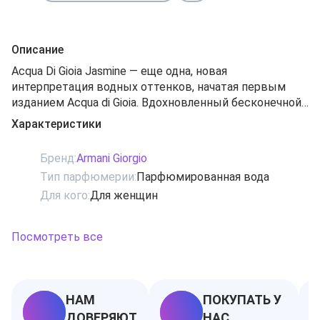
Описание
Acqua Di Gioia Jasmine — еще одна, новая
интерпретация водных оттенков, начатая первым
изданием Acqua di Gioia. Вдохновленный бесконечной
красотой оттенков зеленой гаммы, Acqua Di Gioia
Характеристики
Jasmine превращается в ароматную оду вечному лету,
наполненному радостью и безмятежностью, тишиной
Бренд:
Armani Giorgio
и спокойствием, теплотой солнца и запахами цветов.
Тип парфюмерии:
Парфюмированная вода
Ароматы жасмина перекликаются с оттенками
Для кого:
Для женщин
морского ветра и прохладной свежестью зеленых
листьев, искрящихся на солнце после прошедшего
проливного, летнего дождя. Лето так прекрасно!
Посмотреть все
Лимитированное издание. Композиция: зеленое
яблоко, листья фиалки, лимон, зеленый гальбанум,
абсолю жасмина, мускус, коричневый сахар, кедр.
Аромат создан в 2015г.
НАМ
ПОКУПАТЬ У
ДОВЕРЯЮТ
НАС