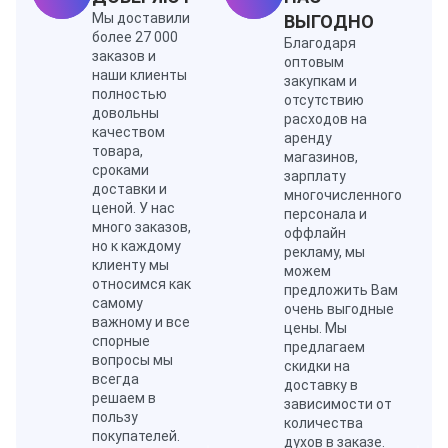
Мы доставили
ВЫГОДНО
более 27 000
Благодаря
заказов и
оптовым
наши клиенты
закупкам и
полностью
отсутствию
довольны
расходов на
качеством
аренду
товара,
магазинов,
сроками
зарплату
доставки и
многочисленного
ценой. У нас
персонала и
много заказов,
оффлайн
но к каждому
рекламу, мы
клиенту мы
можем
относимся как
предложить Вам
самому
очень выгодные
важному и все
цены. Мы
спорные
предлагаем
вопросы мы
скидки на
всегда
доставку в
решаем в
зависимости от
пользу
количества
покупателей.
духов в заказе.