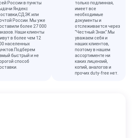
сей России в пункты
только подлинная,
ыдачи Яндекс
имеет все
оставки,СДЭК или
необходимые
очтой России. Мы уже
документы и
оставили более 27 000
отслеживается через
аказов. Наши клиенты
"Честный Знак".Мы
ивут в более чем 12
уважаем себя и
00 населенных
наших клиентов,
унктов.Подберем
поэтому в нашем
амый быстрый и не
ассортименте ни
орогой способ
каких лицензий,
оставки.
копий, аналогов и
прочих duty-free нет.