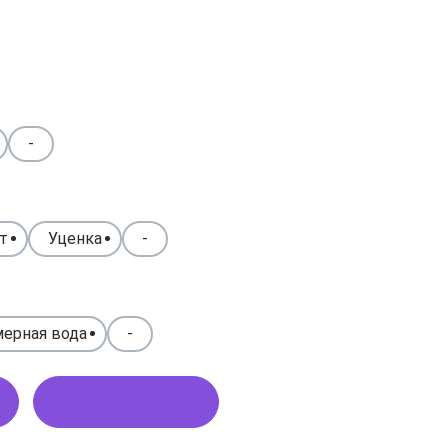
-
т
Уценка
-
ерная вода
-
Купить в 1 клик