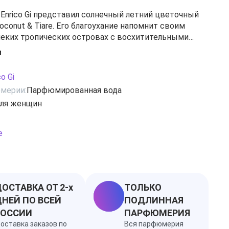
 Enrico Gi представил солнечный летний цветочный
Coconut & Tiare. Его благоухание напомнит своим
леких тропических островах с восхитительными
жами и, конечно же, о беззаботной увлекательной
и
него отдыха, ежеминутно сопровождающей своих
 носителей. Непревзойденный цветочный букет
co Gi
жного жасмина, тиаре и иланг-иланга, разбавленных
мерии:
Парфюмированная вода
сов в элегантном кокосово-ванильном обрамлении.
ля женщин
рфюма настолько же спокойное и размеренное, как и
го Тихого океана.
кедр, мандарин, озон, жасмин, тиаре, иланг-иланг,
е
ко, ваниль, мох
ОСТАВКА ОТ 2-х
ТОЛЬКО
НЕЙ ПО ВСЕЙ
ПОДЛИННАЯ
РОССИИ
ПАРФЮМЕРИЯ
оставка заказов по
Вся парфюмерия