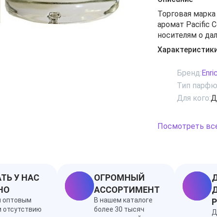
Торговая марка
аромат Pacific 
носителям о да
безлюдными пля
Характеристик
атмосфере лет
очаровательных
Бренд:
Enri
составлен из не
Тип парфю
яркостью цитру
Для кого:
Д
Благоухание па
воды бескрайне
Ноты апельсин, 
Посмотреть вс
кокосовое моло
ТЬ У НАС
ОГРОМНЫЙ
Д
НО
АССОРТИМЕНТ
Д
я оптовым
В нашем каталоге
и отсутствию
более 30 тысяч
Д