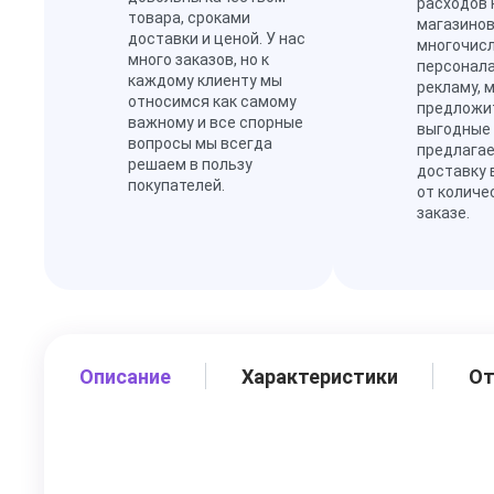
расходов 
товара, сроками
магазинов
доставки и ценой. У нас
многочис
много заказов, но к
персонал
каждому клиенту мы
рекламу, 
относимся как самому
предложи
важному и все спорные
выгодные
вопросы мы всегда
предлагае
решаем в пользу
доставку 
покупателей.
от количе
заказе.
Описание
Характеристики
О