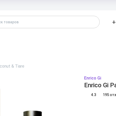
Доставка и
+
АТАЛОГ
БРЕНДЫ
ЖЕНСКИЕ
МУЖСКИЕ
А
oconut & Tiare
Enrico Gi
Enrico Gi P
4.3
195 от