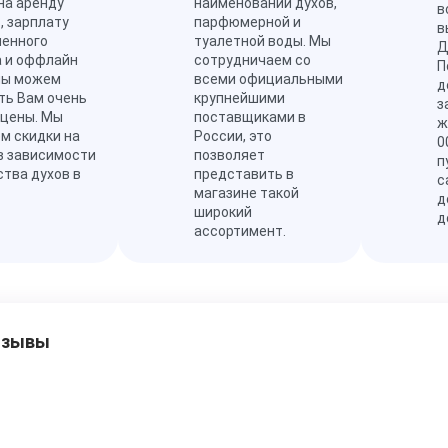
на аренду
наименований духов,
в
, зарплату
парфюмерной и
в
ленного
туалетной воды. Мы
Д
а и оффлайн
сотрудничаем со
П
мы можем
всеми официальными
д
ть Вам очень
крупнейшими
з
 цены. Мы
поставщиками в
ж
м скидки на
России, это
0
в зависимости
позволяет
п
ства духов в
представить в
с
магазине такой
д
широкий
д
ассортимент.
тзывы