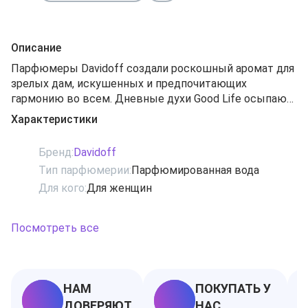
Описание
Парфюмеры Davidoff создали роскошный аромат для
зрелых дам, искушенных и предпочитающих
гармонию во всем. Дневные духи Good Life осыпают
путь женщины лепестками цветов, обещая
Характеристики
наслаждение и погружение в чувственный мир.
Верхние ноты получились изысканно-тонкими и
Бренд:
Davidoff
интригующими: аккорды фигового дерева, бергамота,
Тип парфюмерии:
Парфюмированная вода
черной смородины и иланг-иланга образуют
Для кого:
Для женщин
великолепный бодрящий коктейль. Средние ноты
Good Life раскрываются ароматами инжира,
магнолии, розы и жасмина. Сладкий шлейф дарит
Посмотреть все
наслаждение от прикосновения бархатного персика,
ванили и сандала.
НАМ
ПОКУПАТЬ У
ДОВЕРЯЮТ
НАС