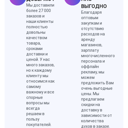
Мы доставили
ВЫГОДНО
более 27 000
Благодаря
заказов и
оптовым
наши клиенты
закупкам и
полностью
отсутствию
довольны
расходов на
качеством
аренду
товара,
магазинов,
сроками
зарплату
доставки и
многочисленного
ценой. У нас
персонала и
много заказов,
оффлайн
но к каждому
рекламу, мы
клиенту мы
можем
относимся как
предложить Вам
самому
очень выгодные
важному и все
цены. Мы
спорные
предлагаем
вопросы мы
скидки на
всегда
доставку в
решаем в
зависимости от
пользу
количества
покупателей.
духов в заказе.