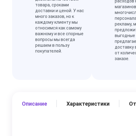
расходов 
товара, сроками
магазинов
доставки и ценой. У нас
многочис
много заказов, но к
персонал
каждому клиенту мы
рекламу, 
относимся как самому
предложи
важному и все спорные
выгодные
вопросы мы всегда
предлагае
решаем в пользу
доставку 
покупателей.
от количе
заказе.
Описание
Характеристики
О