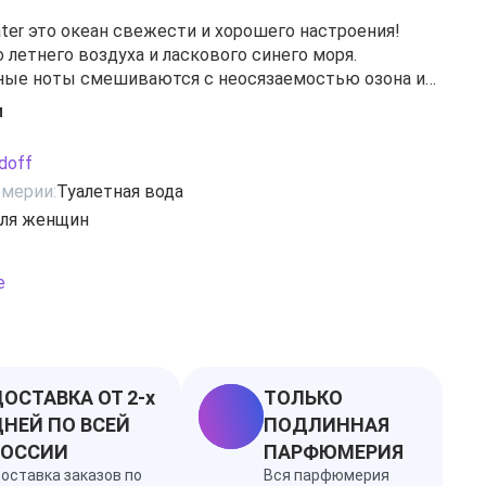
ater это океан свежести и хорошего настроения!
 летнего воздуха и ласкового синего моря.
ные ноты смешиваются с неосязаемостью озона и
сти ананаса, дыни и черной смородины. Цветочные
и
, боярышника, ландыша и жасмина добавляют
рачность и сливаются с ветивером и сандаловым
doff
ненными теплыми нотами персика и ежевики.
мерии:
Туалетная вода
ля женщин
е
ОСТАВКА ОТ 2-х
ТОЛЬКО
НЕЙ ПО ВСЕЙ
ПОДЛИННАЯ
РОССИИ
ПАРФЮМЕРИЯ
оставка заказов по
Вся парфюмерия