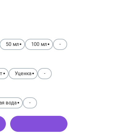
50 мл
100 мл
-
т
Уценка
-
ая вода
-
Купить в 1 клик