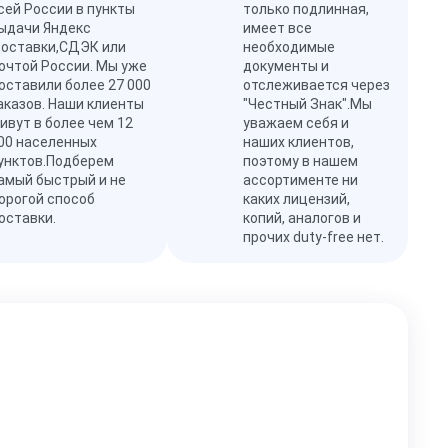
сей России в пункты
только подлинная,
ыдачи Яндекс
имеет все
оставки,СДЭК или
необходимые
очтой России. Мы уже
документы и
оставили более 27 000
отслеживается через
аказов. Наши клиенты
"Честный Знак".Мы
ивут в более чем 12
уважаем себя и
00 населенных
наших клиентов,
унктов.Подберем
поэтому в нашем
амый быстрый и не
ассортименте ни
орогой способ
каких лицензий,
оставки.
копий, аналогов и
прочих duty-free нет.