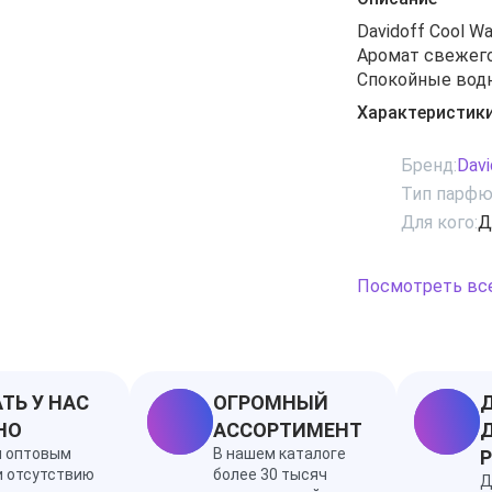
Davidoff Cool W
Аромат свежего
Спокойные вод
фруктовой ярко
Характеристик
ноты кувшинки
воздушную проз
Бренд:
Davi
деревом, допол
Тип парфю
Для кого:
Д
Посмотреть вс
ТЬ У НАС
ОГРОМНЫЙ
Д
НО
АССОРТИМЕНТ
Д
я оптовым
В нашем каталоге
и отсутствию
более 30 тысяч
Д