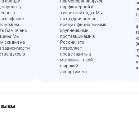
на аренду
наименований духов,
в
, зарплату
парфюмерной и
в
ленного
туалетной воды. Мы
Д
а и оффлайн
сотрудничаем со
П
мы можем
всеми официальными
д
ть Вам очень
крупнейшими
з
 цены. Мы
поставщиками в
ж
м скидки на
России, это
0
в зависимости
позволяет
п
ства духов в
представить в
с
магазине такой
д
широкий
д
ассортимент.
тзывы