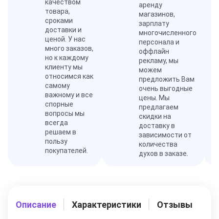
качеством
аренду
товара,
магазинов,
сроками
зарплату
доставки и
многочисленного
ценой. У нас
персонала и
много заказов,
оффлайн
но к каждому
рекламу, мы
клиенту мы
можем
относимся как
предложить Вам
самому
очень выгодные
важному и все
цены. Мы
спорные
предлагаем
вопросы мы
скидки на
всегда
доставку в
решаем в
зависимости от
пользу
количества
покупателей.
духов в заказе.
Описание
Характеристики
Отзывы