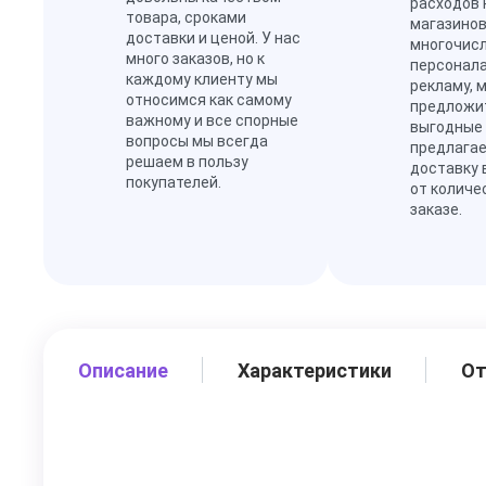
расходов 
товара, сроками
магазинов
доставки и ценой. У нас
многочис
много заказов, но к
персонал
каждому клиенту мы
рекламу, 
относимся как самому
предложи
важному и все спорные
выгодные
вопросы мы всегда
предлагае
решаем в пользу
доставку 
покупателей.
от количе
заказе.
Описание
Характеристики
О