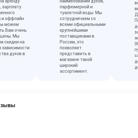
на аренду
наименований духов,
в
, зарплату
парфюмерной и
в
ленного
туалетной воды. Мы
Д
а и оффлайн
сотрудничаем со
П
мы можем
всеми официальными
д
ть Вам очень
крупнейшими
з
 цены. Мы
поставщиками в
ж
м скидки на
России, это
0
в зависимости
позволяет
п
ства духов в
представить в
с
магазине такой
д
широкий
д
ассортимент.
тзывы