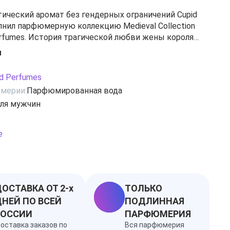
ический аромат без гендерных ограничений Cupid
олнил парфюмерную коллекцию Medieval Collection
erfumes. История трагической любви жены короля
ы и Ланселота – одна из самых известных,
и
повторимых, вдохновила на создание этого изыска.
зящное, чувственное, нежное и манящее, позволит
id Perfumes
 этой магической тайне любви и страсти,
мерии:
Парфюмированная вода
разуму, не приемлющих правил и рушащих все
ля мужчин
ь потом останется лишь боль, горечь и
а сейчас – только любовь!
ноты, белые цветы, лимон, розмарин, амбра,
е
и, ваниль, бобы тонка, чабрец
ОСТАВКА ОТ 2-х
ТОЛЬКО
НЕЙ ПО ВСЕЙ
ПОДЛИННАЯ
РОССИИ
ПАРФЮМЕРИЯ
оставка заказов по
Вся парфюмерия