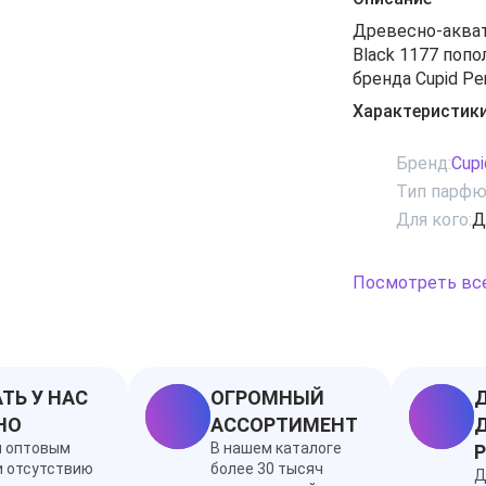
Древесно-акват
Black 1177 поп
бренда Cupid P
Артура Гвиневр
Характеристик
страстных и не
Звучание его и
Бренд:
Cup
прикоснуться к
Тип парфю
неподвластных 
Для кого:
Д
запреты. И пуст
разочарование, 
Ноты: морские 
Посмотреть вс
мандарин, пачул
ТЬ У НАС
ОГРОМНЫЙ
Д
НО
АССОРТИМЕНТ
Д
я оптовым
В нашем каталоге
и отсутствию
более 30 тысяч
Д