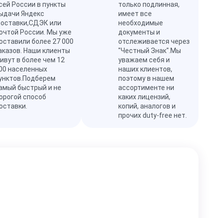
сей России в пункты
только подлинная,
ыдачи Яндекс
имеет все
оставки,СДЭК или
необходимые
очтой России. Мы уже
документы и
оставили более 27 000
отслеживается через
аказов. Наши клиенты
"Честный Знак".Мы
ивут в более чем 12
уважаем себя и
00 населенных
наших клиентов,
унктов.Подберем
поэтому в нашем
амый быстрый и не
ассортименте ни
орогой способ
каких лицензий,
оставки.
копий, аналогов и
прочих duty-free нет.