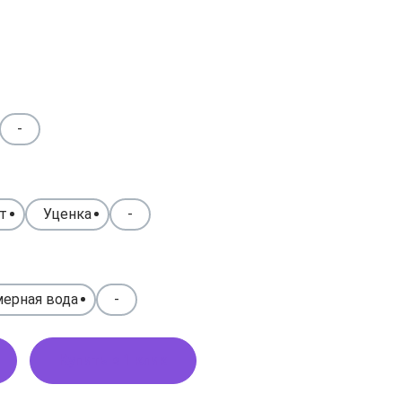
-
т
Уценка
-
ерная вода
-
Купить в 1 клик