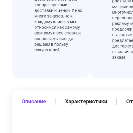
расходов 
товара, сроками
магазинов
доставки и ценой. У нас
многочис
много заказов, но к
персонал
каждому клиенту мы
рекламу, 
относимся как самому
предложи
важному и все спорные
выгодные
вопросы мы всегда
предлагае
решаем в пользу
доставку 
покупателей.
от количе
заказе.
Описание
Характеристики
О