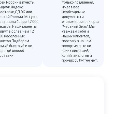
сей России в пункты
только подлинная,
ыдачи Яндекс
имеет все
оставки,СДЭК или
необходимые
очтой России. Мы уже
документы и
оставили более 27 000
отслеживается через
аказов. Наши клиенты
"Честный Знак".Мы
ивут в более чем 12
уважаем себя и
00 населенных
наших клиентов,
унктов.Подберем
поэтому в нашем
амый быстрый и не
ассортименте ни
орогой способ
каких лицензий,
оставки.
копий, аналогов и
прочих duty-free нет.