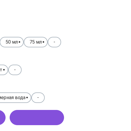
50 мл
75 мл
-
т
-
ерная вода
-
Купить в 1 клик