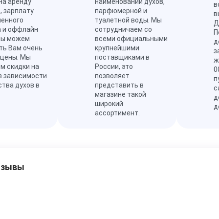
на аренду
наименований духов,
в
, зарплату
парфюмерной и
в
ленного
туалетной воды. Мы
Д
а и оффлайн
сотрудничаем со
П
мы можем
всеми официальными
д
ть Вам очень
крупнейшими
з
 цены. Мы
поставщиками в
ж
м скидки на
России, это
0
в зависимости
позволяет
п
ства духов в
представить в
с
магазине такой
д
широкий
д
ассортимент.
тзывы