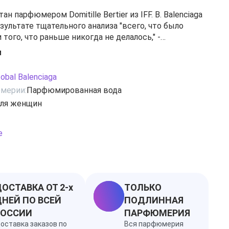
н парфюмером Domitille Bertier из IFF. B. Balenciaga
зультате тщательного анализа "всего, что было
 того, что раньше никогда не делалось," -
вный директор бренда Balenciaga. Парфюмерная
и
tobal Balensiaga B. Balenciaga анонсируется как
ая, очень сильная, с тонкими древесными оттенками.
tobal Balenciaga
ключают ландыш, лист фиалки и зеленые соевые
мерии:
Парфюмированная вода
ля женщин
е
ОСТАВКА ОТ 2-х
ТОЛЬКО
НЕЙ ПО ВСЕЙ
ПОДЛИННАЯ
РОССИИ
ПАРФЮМЕРИЯ
оставка заказов по
Вся парфюмерия