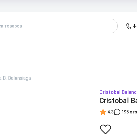
Доставка и
+
АТАЛОГ
БРЕНДЫ
ЖЕНСКИЕ
МУЖСКИЕ
А
a B. Balensiaga
Cristobal Balen
Cristobal B
4.3
195 от