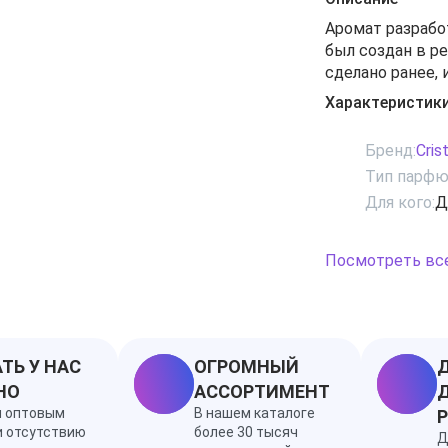
Аромат разработа
был создан в ре
сделано ранее, и
говорит креати
Характеристик
композиция Cris
зеленая и терпк
Бренд:
Cris
Верхние ноты в
Тип парфю
бобы Edamame.
Для кого:
Д
Посмотреть вс
ТЬ У НАС
ОГРОМНЫЙ
Д
НО
АССОРТИМЕНТ
Д
я оптовым
В нашем каталоге
и отсутствию
более 30 тысяч
Д