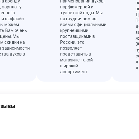
на аренду
наименований духов,
в
, зарплату
парфюмерной и
в
ленного
туалетной воды. Мы
Д
а и оффлайн
сотрудничаем со
П
мы можем
всеми официальными
д
ть Вам очень
крупнейшими
з
 цены. Мы
поставщиками в
ж
м скидки на
России, это
0
в зависимости
позволяет
п
ства духов в
представить в
с
магазине такой
д
широкий
д
ассортимент.
тзывы