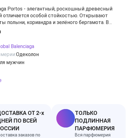
ciaga Portos - элегантный, роскошный древесный
й отличается особой стойкостью. Открывают
ы полыни, кориандра и зелёного бергамота. В
звучат ноты жасмина, пачули, ветивера, кедра и
и
ейфа : мох, дорогая кожа, лабданум, мускус, мирра и
ска этого восхитительного парфюма - 1980-й.
tobal Balenciaga
мерии:
Одеколон
ля мужчин
е
ОСТАВКА ОТ 2-х
ТОЛЬКО
НЕЙ ПО ВСЕЙ
ПОДЛИННАЯ
РОССИИ
ПАРФЮМЕРИЯ
оставка заказов по
Вся парфюмерия