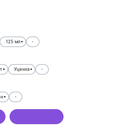
125 мл
-
т
Уценка
-
он
-
Купить в 1 клик