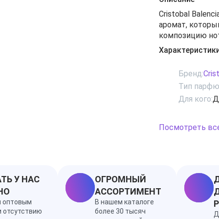
Cristobal Balen
аромат, которы
композицию нот
центре аромата 
Характеристик
герани. Ноты шл
ладан.Год выпу
Бренд:
Cris
Тип парфю
Для кого:
Д
Посмотреть вс
ТЬ У НАС
ОГРОМНЫЙ
Д
НО
АССОРТИМЕНТ
Д
я оптовым
В нашем каталоге
и отсутствию
более 30 тысяч
Д