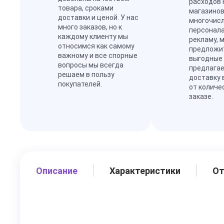
расходов 
товара, сроками
магазинов
доставки и ценой. У нас
многочис
много заказов, но к
персонал
каждому клиенту мы
рекламу, 
относимся как самому
предложи
важному и все спорные
выгодные
вопросы мы всегда
предлагае
решаем в пользу
доставку 
покупателей.
от количе
заказе.
Описание
Характеристики
О