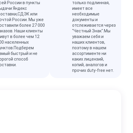
сей России в пункты
только подлинная,
ыдачи Яндекс
имеет все
оставки,СДЭК или
необходимые
очтой России. Мы уже
документы и
оставили более 27 000
отслеживается через
аказов. Наши клиенты
"Честный Знак".Мы
ивут в более чем 12
уважаем себя и
00 населенных
наших клиентов,
унктов.Подберем
поэтому в нашем
амый быстрый и не
ассортименте ни
орогой способ
каких лицензий,
оставки.
копий, аналогов и
прочих duty-free нет.