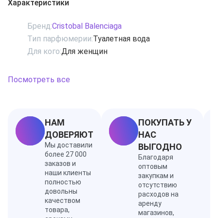
Характеристики
экзотических, диких растений и цветов. Этот
уникальный чувственный аромат, наполненный
Бренд:
Cristobal Balenciaga
звучанием восточных нот, разнообразит Вашу жизнь,
Тип парфюмерии:
Туалетная вода
добавив в нее ярких цветов и красок. Начальные
Для кого:
Для женщин
ноты представлены благородным бергамотом и
нежной гвоздикой. Цветочное "сердце" аромата
поразит разнообразием цветов. Завершением
Посмотреть все
композиции выступает шлейф из пачули, мягкой
ванили и сандалового дерева.
НАМ
ПОКУПАТЬ У
ДОВЕРЯЮТ
НАС
Мы доставили
ВЫГОДНО
более 27 000
Благодаря
заказов и
оптовым
наши клиенты
закупкам и
полностью
отсутствию
довольны
расходов на
качеством
аренду
товара,
магазинов,