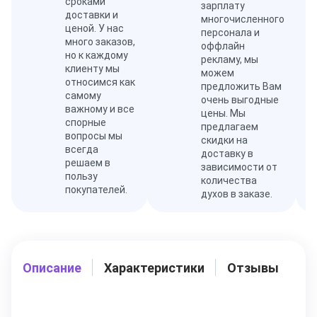
сроками
зарплату
доставки и
многочисленного
ценой. У нас
персонала и
много заказов,
оффлайн
но к каждому
рекламу, мы
клиенту мы
можем
относимся как
предложить Вам
самому
очень выгодные
важному и все
цены. Мы
спорные
предлагаем
вопросы мы
скидки на
всегда
доставку в
решаем в
зависимости от
пользу
количества
покупателей.
духов в заказе.
Описание
Характеристики
Отзывы