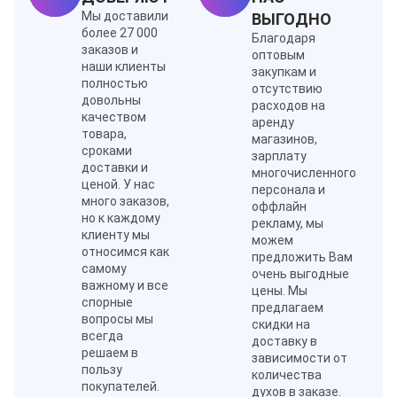
Мы доставили
ВЫГОДНО
более 27 000
Благодаря
заказов и
оптовым
наши клиенты
закупкам и
полностью
отсутствию
довольны
расходов на
качеством
аренду
товара,
магазинов,
сроками
зарплату
доставки и
многочисленного
ценой. У нас
персонала и
много заказов,
оффлайн
но к каждому
рекламу, мы
клиенту мы
можем
относимся как
предложить Вам
самому
очень выгодные
важному и все
цены. Мы
спорные
предлагаем
вопросы мы
скидки на
всегда
доставку в
решаем в
зависимости от
пользу
количества
покупателей.
духов в заказе.