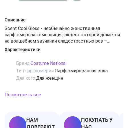
Описание
Scent Cool Gloss - необычайно женственная
парфюмерная композиция, акцент которой делается
на волшебном звучании сладострастных роз –
столистной, утонченной хрустальной и
Характеристики
соблазнительной болгарской. Их аккорды
завораживают своим дивным благоуханием в начале
Бренд:
Costume National
и сердце парфюма. Пряный анис и темпераментный
Тип парфюмерии:
Парфюмированная вода
мускус в шлейфовых нотках лишь приятно
Для кого:
Для женщин
дополняют этот букет, придавая ему
выразительность, теплоту, загадочность и некоторые
частички дерзости и страсти.
Посмотреть все
НАМ
ПОКУПАТЬ У
ДОВЕРЯЮТ
НАС