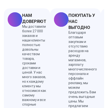
бергамот, папирус. Сердечная нота: розы Баис ди
Бурбон и Лист Виолетт. Основная нота: пачули,
дерево Филао, амбра, белый мускат.
НАМ
ПОКУПАТЬ У
Ноты: цитрусы, папирус, розовый перец, амбра,
ДОВЕРЯЮТ
НАС
пачули, бергамот, белый мускус, листья фиалки
Мы доставили
ВЫГОДНО
более 27 000
Благодаря
заказов и
оптовым
наши клиенты
закупкам и
полностью
отсутствию
довольны
расходов на
качеством
аренду
товара,
магазинов,
сроками
зарплату
доставки и
многочисленного
ценой. У нас
персонала и
много заказов,
оффлайн
но к каждому
рекламу, мы
клиенту мы
можем
относимся как
предложить Вам
самому
очень выгодные
важному и все
цены. Мы
спорные
предлагаем