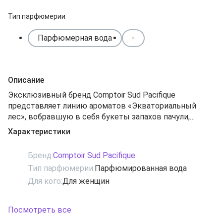
Тип парфюмерии
Парфюмерная вода
-
Описание
Эксклюзивный бренд Comptoir Sud Pacifique
представляет линию ароматов «Экваториальный
лес», вобравшую в себя букеты запахов пачули,
благородной древесины тропических пород ,
Характеристики
папируса, амбры, мускуса, лимона и бергамота. Эти
ноты сочетают в себе изысканную сладость и
Бренд:
Comptoir Sud Pacifique
бодрящую свежесть с примесью лёгкой горечи.
Тип парфюмерии:
Парфюмированная вода
Аромат Bois De Filao ("Австралийский лес") - это
Для кого:
Для женщин
благоухание воды тропического озера, окруженного
таинственными зарослями пачули, мягко
открывающими искрящуюся свежесть плодов
Посмотреть все
цитрусовых и сочного папируса. Верхняя нота: лимон,