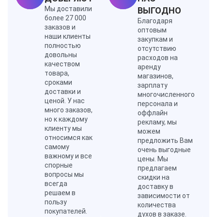
Мы доставили
ВЫГОДНО
более 27 000
Благодаря
заказов и
оптовым
наши клиенты
закупкам и
полностью
отсутствию
довольны
расходов на
качеством
аренду
товара,
магазинов,
сроками
зарплату
доставки и
многочисленного
ценой. У нас
персонала и
много заказов,
оффлайн
но к каждому
рекламу, мы
клиенту мы
можем
относимся как
предложить Вам
самому
очень выгодные
важному и все
цены. Мы
спорные
предлагаем
вопросы мы
скидки на
всегда
доставку в
решаем в
зависимости от
пользу
количества
покупателей.
духов в заказе.