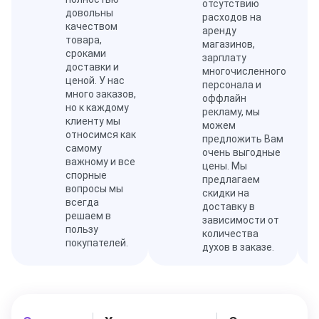
отсутствию
довольны
расходов на
качеством
аренду
товара,
магазинов,
сроками
зарплату
доставки и
многочисленного
ценой. У нас
персонала и
много заказов,
оффлайн
но к каждому
рекламу, мы
клиенту мы
можем
относимся как
предложить Вам
самому
очень выгодные
важному и все
цены. Мы
спорные
предлагаем
вопросы мы
скидки на
всегда
доставку в
решаем в
зависимости от
пользу
количества
покупателей.
духов в заказе.