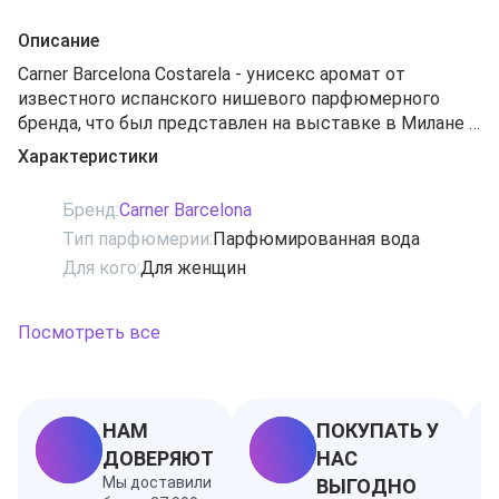
Описание
Carner Barcelona Costarela - унисекс аромат от
известного испанского нишевого парфюмерного
бренда, что был представлен на выставке в Милане в
2016 году. Этот парфюм посвящен свободе мысли и
Характеристики
легкости движений на берегу моря в теплые летние
дни. Он тонко продолжает концепцию бренда и
Бренд:
Carner Barcelona
сочетает в себе изысканные и элегантные мотивы,
Тип парфюмерии:
Парфюмированная вода
заключенные в строгий минималистичный флакончик
Для кого:
Для женщин
в черно-белых тонах. Подарите себе изысканное
наслаждение под названием Carner Barcelona Costarela.
Посмотреть все
НАМ
ПОКУПАТЬ У
ДОВЕРЯЮТ
НАС
Мы доставили
ВЫГОДНО