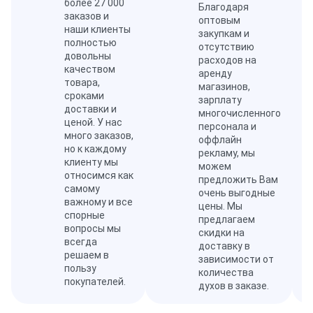
более 27 000
Благодаря
заказов и
оптовым
наши клиенты
закупкам и
полностью
отсутствию
довольны
расходов на
качеством
аренду
товара,
магазинов,
сроками
зарплату
доставки и
многочисленного
ценой. У нас
персонала и
много заказов,
оффлайн
но к каждому
рекламу, мы
клиенту мы
можем
относимся как
предложить Вам
самому
очень выгодные
важному и все
цены. Мы
спорные
предлагаем
вопросы мы
скидки на
всегда
доставку в
решаем в
зависимости от
пользу
количества
покупателей.
духов в заказе.