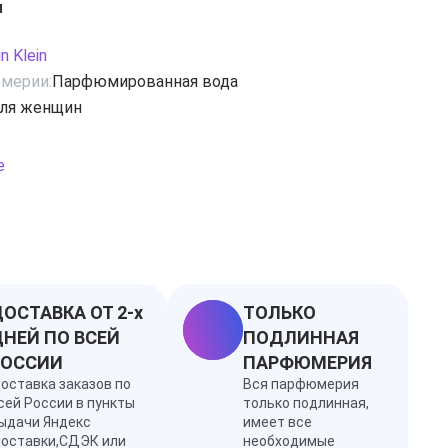
и
 удивительное благоухание белых цветов.
сы раскрываются экстравагантной гарденией,
in Klein
зой, весенним ландышем и утонченным жасмином.
мерии:
Парфюмированная вода
ль, бобы тонка, сладкий лабданум, белая амбра и
ля женщин
т изумительный шлейф.
е
ОСТАВКА ОТ 2-х
ТОЛЬКО
НЕЙ ПО ВСЕЙ
ПОДЛИННАЯ
РОССИИ
ПАРФЮМЕРИЯ
оставка заказов по
Вся парфюмерия
сей России в пункты
только подлинная,
ыдачи Яндекс
имеет все
оставки,СДЭК или
необходимые