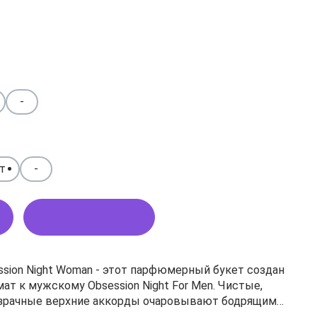
-
т
-
Купить в 1 клик
session Night Woman - этот парфюмерный букет создан
ат к мужскому Obsession Night For Men. Чистые,
озрачные верхние аккорды очаровывают бодрящим
лнечным апельсином и сочным мандарином, плавно