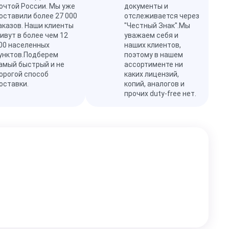
очтой России. Мы уже
документы и
оставили более 27 000
отслеживается через
аказов. Наши клиенты
"Честный Знак".Мы
ивут в более чем 12
уважаем себя и
00 населенных
наших клиентов,
унктов.Подберем
поэтому в нашем
амый быстрый и не
ассортименте ни
орогой способ
каких лицензий,
оставки.
копий, аналогов и
прочих duty-free нет.