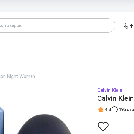
Доставка и
+
АТАЛОГ
БРЕНДЫ
ЖЕНСКИЕ
МУЖСКИЕ
А
sion Night Woman
Calvin Klein
Calvin Kle
4.3
195 от