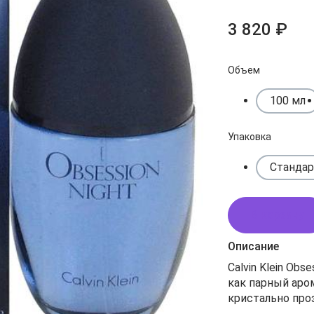
3 820 ₽
Объем
100 мл
Упаковка
Стандар
В корзину
Описание
Calvin Klein Ob
как парный аром
кристально пр
бергамотом, со