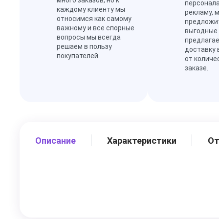
много заказов, но к
персонал
каждому клиенту мы
рекламу, 
относимся как самому
предложи
важному и все спорные
выгодные
вопросы мы всегда
предлагае
решаем в пользу
доставку 
покупателей.
от количе
заказе.
Описание
Характеристики
О