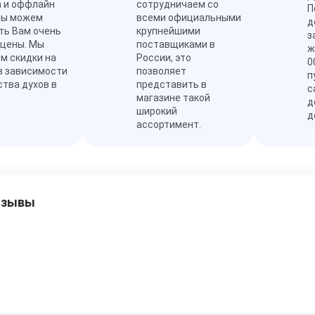
а и оффлайн
сотрудничаем со
П
мы можем
всеми официальными
д
ть Вам очень
крупнейшими
з
 цены. Мы
поставщиками в
ж
м скидки на
России, это
0
в зависимости
позволяет
п
ства духов в
представить в
с
магазине такой
д
широкий
д
ассортимент.
тзывы