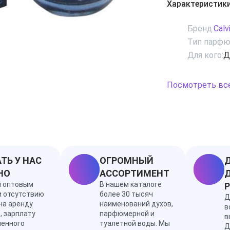
Характеристик
переходящими в
Сердечные нюан
Бренд:
Calv
чувственной ро
Тип парфю
Аппетитная вани
Для кого:
Д
сандал образую
Посмотреть вс
ТЬ У НАС
ОГРОМНЫЙ
Д
НО
АССОРТИМЕНТ
Д
я оптовым
В нашем каталоге
и отсутствию
более 30 тысяч
Д
на аренду
наименований духов,
в
, зарплату
парфюмерной и
в
ленного
туалетной воды. Мы
Д