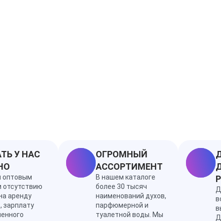
Ноты: ежевика,
пачули, перец, 
ТЬ У НАС
ОГРОМНЫЙ
Д
НО
АССОРТИМЕНТ
Д
я оптовым
В нашем каталоге
и отсутствию
более 30 тысяч
Д
на аренду
наименований духов,
в
, зарплату
парфюмерной и
в
ленного
туалетной воды. Мы
Д