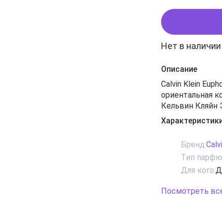
Подписать
Нет в наличии
Описание
Calvin Klein Eu
ориентальная к
Кельвин Кляйн 
женской парфю
Характеристик
женского парфюм
вариантом Calvi
Бренд:
Calv
уникальный на
Тип парфю
построенный на
Для кого:
Д
ежевики и спел
Прекрасный цве
Посмотреть вс
окутает вас не
нот пачули, ка
наполнит вас 