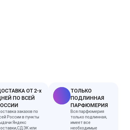
 кашемировое дерево, ландыш, малина, орхидея,
шоколад
ОСТАВКА ОТ 2-х
ТОЛЬКО
НЕЙ ПО ВСЕЙ
ПОДЛИННАЯ
РОССИИ
ПАРФЮМЕРИЯ
оставка заказов по
Вся парфюмерия
сей России в пункты
только подлинная,
ыдачи Яндекс
имеет все
оставки,СДЭК или
необходимые