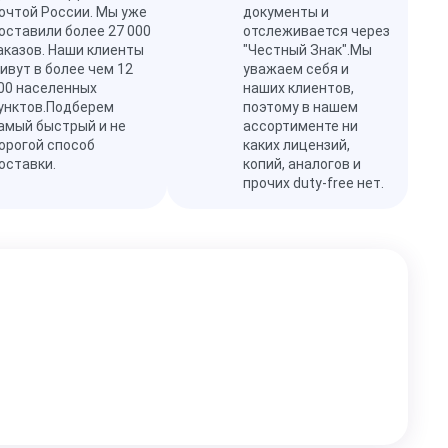
очтой России. Мы уже
документы и
оставили более 27 000
отслеживается через
аказов. Наши клиенты
"Честный Знак".Мы
ивут в более чем 12
уважаем себя и
00 населенных
наших клиентов,
унктов.Подберем
поэтому в нашем
амый быстрый и не
ассортименте ни
орогой способ
каких лицензий,
оставки.
копий, аналогов и
прочих duty-free нет.