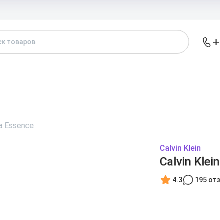
Доставка и
+
АТАЛОГ
БРЕНДЫ
ЖЕНСКИЕ
МУЖСКИЕ
А
ia Essence
Calvin Klein
Calvin Klei
4.3
195 от