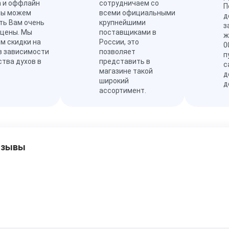
а и оффлайн
сотрудничаем со
П
мы можем
всеми официальными
д
ть Вам очень
крупнейшими
з
 цены. Мы
поставщиками в
ж
м скидки на
России, это
0
в зависимости
позволяет
п
ства духов в
представить в
с
магазине такой
д
широкий
д
ассортимент.
тзывы