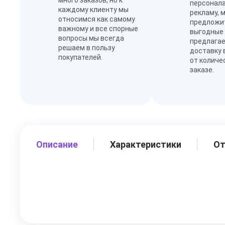
много заказов, но к
персонал
каждому клиенту мы
рекламу, 
относимся как самому
предложи
важному и все спорные
выгодные
вопросы мы всегда
предлагае
решаем в пользу
доставку 
покупателей.
от количе
заказе.
Описание
Характеристики
О