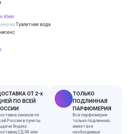
и
амотом и солнечным мандарином, одаривая хорошим
заряжая оптимизмом. Средние ноты — благодаря
in Klein
ковому персику и очаровательной нежной магнолии
мерии:
Туалетная вода
ладостными и немного томными, как жаркий летний
нисекс
сть сандалового дерева и чувственный мускус в
и изысканную композицию неуловимо страстной и
е
ОСТАВКА ОТ 2-х
ТОЛЬКО
НЕЙ ПО ВСЕЙ
ПОДЛИННАЯ
РОССИИ
ПАРФЮМЕРИЯ
оставка заказов по
Вся парфюмерия
сей России в пункты
только подлинная,
ыдачи Яндекс
имеет все
оставки,СДЭК или
необходимые