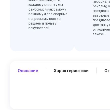
много заказов, но к
персонал
каждому клиенту мы
рекламу, 
относимся как самому
предложи
важному и все спорные
выгодные
вопросы мы всегда
предлагае
решаем в пользу
доставку 
покупателей.
от количе
заказе.
Описание
Характеристики
О