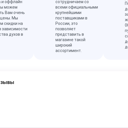
а и оффлайн
сотрудничаем со
П
мы можем
всеми официальными
д
ть Вам очень
крупнейшими
з
 цены. Мы
поставщиками в
ж
м скидки на
России, это
0
в зависимости
позволяет
п
ства духов в
представить в
с
магазине такой
д
широкий
д
ассортимент.
тзывы