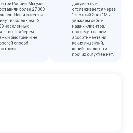
очтой России. Мы уже
документы и
оставили более 27 000
отслеживается через
аказов. Наши клиенты
"Честный Знак".Мы
ивут в более чем 12
уважаем себя и
00 населенных
наших клиентов,
унктов.Подберем
поэтому в нашем
амый быстрый и не
ассортименте ни
орогой способ
каких лицензий,
оставки.
копий, аналогов и
прочих duty-free нет.