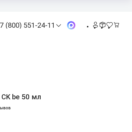
 оплата
Покупателям
Оптовым клиентам
Контакты
О магазине
7 (800) 551-24-11
+7 (800) 551-24-11
Бесплатно по РФ
КЦИИ
ОТЗЫВЫ
Получить консультацию
+7 (913)-390-10-50
г. Новосибирск
sale@kpd-market.ru
Пн - Пт: 10:00 - 18:00
n CK be 50 мл
630017, г. Новосибирск,
ул.Михаила Кулагина 31
зывов