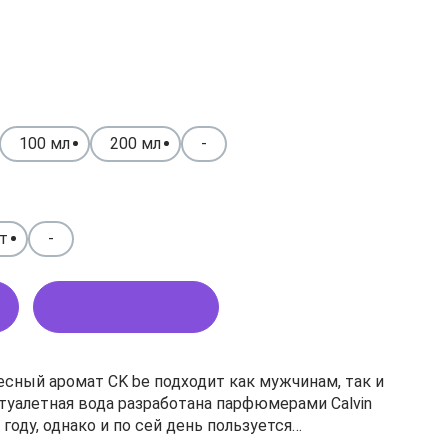
100 мл
200 мл
-
т
-
Купить в 1 клик
сный аромат CK be подходит как мужчинам, так и
туалетная вода разработана парфюмерами Calvin
6 году, однако и по сей день пользуется
 Чистые и прозрачные верхние ноты раскрываются