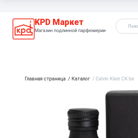
KPD Маркет
Магазин подлинной парфюмерии
К
Главная страница
/
Каталог
/
Calvin Klein CK be