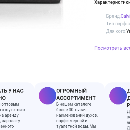
Характеристик
бодрящим берг
настроением и 
Бренд:
Calv
бархатному лас
Тип парфю
— получились с
Для кого:
У
полдень. Пряно
шлейфе сделал
пылкой.
Посмотреть вс
ТЬ У НАС
ОГРОМНЫЙ
Д
НО
АССОРТИМЕНТ
Д
я оптовым
В нашем каталоге
и отсутствию
более 30 тысяч
Д
на аренду
наименований духов,
в
, зарплату
парфюмерной и
в
ленного
туалетной воды. Мы
Д