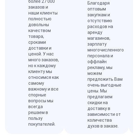
более 27 000
Благодаря
заказов и
оптовым
наши клиенты
закупкам и
полностью
отсутствию
довольны
расходов на
качеством
аренду
товара,
магазинов,
сроками
зарплату
доставки и
многочисленного
ценой. У нас
персонала и
много заказов,
оффлайн
но к каждому
рекламу, мы
клиенту мы
можем
относимся как
предложить Вам
самому
очень выгодные
важному и все
цены. Мы
спорные
предлагаем
вопросы мы
скидки на
всегда
доставку в
решаем в
зависимости от
пользу
количества
покупателей.
духов в заказе.