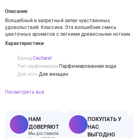
Описание
Волшебный и запретный запах чувственных
удовольствий. Классика. Эта волшебная смесь
цветочных ароматов с легкими древесными нотками
настоящий рай для ваших чувств. Нет, не тот рай, в
Характеристики
котором обитают бестелесные души, а рай Адама и
Евы - до той поры, как им объяснили, что чувственная
Бренд:
Cacharel
любовь - это грех. Сладковатый аромат рая,
Тип парфюмерии:
Парфюмированная вода
богатства, роскоши. Основные ноты: листья лотоса,
Для кого:
Для женщин
водяная лилия, дыня, мимоза, флердоранж, пачули.
Посмотреть все
НАМ
ПОКУПАТЬ У
ДОВЕРЯЮТ
НАС
Мы доставили
ВЫГОДНО