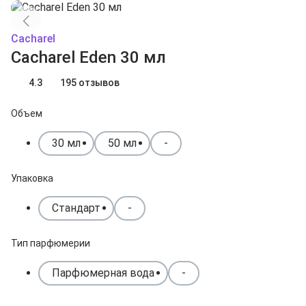
Cacharel
Cacharel Eden 30 мл
4.3
195 отзывов
Объем
30 мл
50 мл
-
Упаковка
Стандарт
-
Тип парфюмерии
Парфюмерная вода
-