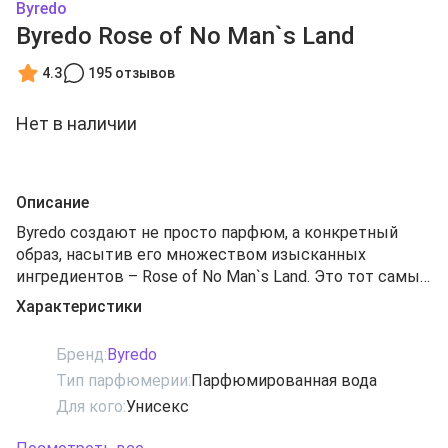
Byredo
Byredo Rose of No Man`s Land
4.3
195 отзывов
Нет в наличии
Описание
Byredo создают не просто парфюм, а конкретный
образ, насытив его множеством изысканных
ингредиентов – Rose of No Man`s Land. Это тот самый
фантазийный аромат, способный завладеть мыслями
Характеристики
носителя. Красивая мелодия переносит в
параллельный мир – холодный и однообразный, как
Бренд:
Byredo
безграничная серая пустыня. Вдруг – о, чудо –
Тип парфюмерии:
Парфюмированная вода
посреди этих безжизненных прерий возникает
Для кого:
Унисекс
одинокий цветок. В таких условиях это не просто
растение, а олицетворение безграничного