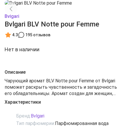
Bvlgari
Bvlgari BLV Notte pour Femme
4.3
195 отзывов
Нет в наличии
Описание
Чарующий аромат BLV Notte pour Femme от Bvlgari
поможет раскрыть чувственность и загадочность
его обладательницы. Аромат создан для женщин,
любящих экспериментировать. Оригинальность этой
Характеристики
туалетной воды заключается в тонком аромате
водки, настраивающем на ночные приключения.
Бренд:
Bvlgari
Верхние ноты мандарина и бергамота, как будто
Тип парфюмерии:
Парфюмированная вода
разлитые в сумерках, в сочетании с галанги и