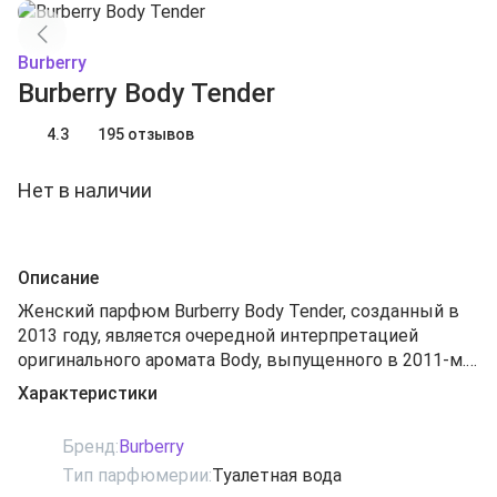
Burberry
Burberry Body Tender
4.3
195 отзывов
Нет в наличии
Описание
Женский парфюм Burberry Body Tender, созданный в
2013 году, является очередной интерпретацией
оригинального аромата Body, выпущенного в 2011-м.
Новая версия аромата явилась воплощением
Характеристики
нежности и вечной молодости. Аромат излучает
легкость, обаяние и спокойствие. Композицию
Бренд:
Burberry
открывают свежие ароматы персика, абсента,
Тип парфюмерии:
Туалетная вода
лимона и яблока. В сердце композиции переливаются