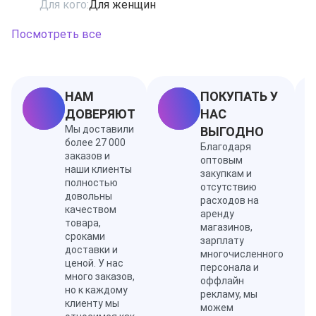
Для кого:
Для женщин
благоуханием эссенция розы, листья чая, жасмина и
сандаловое дерево. Шлейф аромата составлен из нот
Посмотреть все
кашемира, амбры, ванили и мускуса.
НАМ
ПОКУПАТЬ У
ДОВЕРЯЮТ
НАС
Мы доставили
ВЫГОДНО
более 27 000
Благодаря
заказов и
оптовым
наши клиенты
закупкам и
полностью
отсутствию
довольны
расходов на
качеством
аренду
товара,
магазинов,
сроками
зарплату
доставки и
многочисленного
ценой. У нас
персонала и
много заказов,
оффлайн
но к каждому
рекламу, мы
клиенту мы
можем