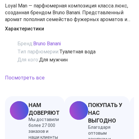
Loyal Man — парфюмерная композиция класса люкс,
созданная брендом Bruno Banani. Представленный
аромат пополнил семейство фужерных ароматов и
обладает восхитительно-волнующим, сочным,
Характеристики
насыщенным и утонченным звучанием. Современный
целеустремленный и смелый мужчина, обладающий
Бренд:
Bruno Banani
собственным элегантным и уникальным стилем, –
Тип парфюмерии:
Туалетная вода
вот герой этой парфюмерной повести. Он смело
Для кого:
Для мужчин
шагает по жизни на встречу мечте, преодолевая
преграды и трудности, вдохновляясь природой,
черпая у нее силы и энергию. Он - покоритель и
Посмотреть все
искуситель женских сердец.
Ноты: герань, имбирь, кедр, лимон, мята, пачули,
яблоко
НАМ
ПОКУПАТЬ У
ДОВЕРЯЮТ
НАС
Мы доставили
ВЫГОДНО
более 27 000
Благодаря
заказов и
оптовым
наши клиенты