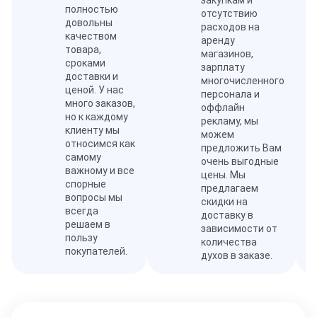
закупкам и
полностью
отсутствию
довольны
расходов на
качеством
аренду
товара,
магазинов,
сроками
зарплату
доставки и
многочисленного
ценой. У нас
персонала и
много заказов,
оффлайн
но к каждому
рекламу, мы
клиенту мы
можем
относимся как
предложить Вам
самому
очень выгодные
важному и все
цены. Мы
спорные
предлагаем
вопросы мы
скидки на
всегда
доставку в
решаем в
зависимости от
пользу
количества
покупателей.
духов в заказе.