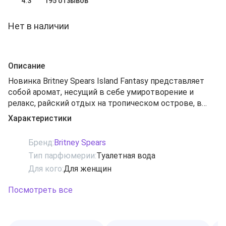
4.3
195 отзывов
Нет в наличии
Описание
Новинка Britney Spears Island Fantasy представляет
собой аромат, несущий в себе умиротворение и
релакс, райский отдых на тропическом острове, в
воздухе которого изобилуют цветочные и
Характеристики
фруктовые ароматы. Изумительное сочетание нот
поражает с самого начала своей неповторимой
Бренд:
Britney Spears
экзотикой: коктейль смешан из нот цитрусовых,
Тип парфюмерии:
Туалетная вода
мандарина, клементина, красных ягод и арбуза. Цветы
Для кого:
Для женщин
жасмина, фиалки и фрезии возвышаются над сладкой
базой из нот мускуса и сахарного тростника.
Посмотреть все