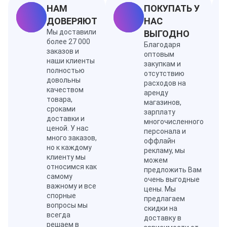
НАМ
ПОКУПАТЬ У
ДОВЕРЯЮТ
НАС
Мы доставили
ВЫГОДНО
более 27 000
Благодаря
заказов и
оптовым
наши клиенты
закупкам и
полностью
отсутствию
довольны
расходов на
качеством
аренду
товара,
магазинов,
сроками
зарплату
доставки и
многочисленного
ценой. У нас
персонала и
много заказов,
оффлайн
но к каждому
рекламу, мы
клиенту мы
можем
относимся как
предложить Вам
самому
очень выгодные
важному и все
цены. Мы
спорные
предлагаем
вопросы мы
скидки на
всегда
доставку в
решаем в