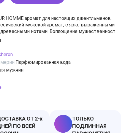
R HOMME аромат для настоящих джентльменов.
ассический мужской аромат, с ярко выраженными
 древесными нотами. Воплощение мужественности
, больше подходит для состоявшихся, зрелых мужчин.
и
ельсин, базилик , бензоин, бергамот, бобы тонка ,
я, ветивер, гвоздика, дубовый мох, жасмин, иланг-
cheron
риса, лаванда, ладан, ландыш, мандарин, мускус, роза,
мерии:
Парфюмированная вода
ево, цитрусы
ля мужчин
е
ОСТАВКА ОТ 2-х
ТОЛЬКО
НЕЙ ПО ВСЕЙ
ПОДЛИННАЯ