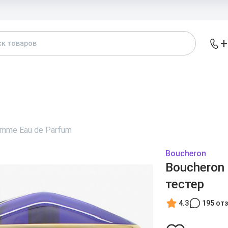
Доставка и
+
АТАЛОГ
БРЕНДЫ
ЖЕНСКИЕ
МУЖСКИЕ
А
omme Eau de Parfum
Boucheron
Boucheron
тестер
4.3
195 от