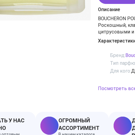
Описание
BOUCHERON POU
Роскошный, кл
цитрусовыми и
и элегантности
Характеристик
Ноты: амбра, ап
вербена лимонна
Бренд:
Bou
иланг, корень и
Тип парфю
сандаловое дер
Для кого:
Д
Посмотреть вс
ТЬ У НАС
ОГРОМНЫЙ
Д
НО
АССОРТИМЕНТ
Д
я оптовым
В нашем каталоге