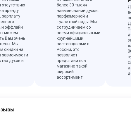
и отсутствию
более 30 тысяч
Д
на аренду
наименований духов,
в
, зарплату
парфюмерной и
в
ленного
туалетной воды. Мы
Д
а и оффлайн
сотрудничаем со
П
мы можем
всеми официальными
д
ть Вам очень
крупнейшими
з
 цены. Мы
поставщиками в
ж
м скидки на
России, это
0
в зависимости
позволяет
п
ства духов в
представить в
с
магазине такой
д
широкий
д
ассортимент.
тзывы