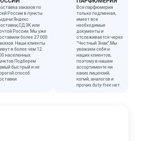
РОССИИ
ПАРФЮМЕРИЯ
оставка заказов по
Вся парфюмерия
сей России в пункты
только подлинная,
ыдачи Яндекс
имеет все
оставки,СДЭК или
необходимые
очтой России. Мы уже
документы и
оставили более 27 000
отслеживается через
аказов. Наши клиенты
"Честный Знак".Мы
ивут в более чем 12
уважаем себя и
00 населенных
наших клиентов,
унктов.Подберем
поэтому в нашем
амый быстрый и не
ассортименте ни
орогой способ
каких лицензий,
оставки.
копий, аналогов и
прочих duty-free нет.