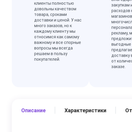
клиенты полностью
закупкам 
довольны качеством
расходов 
товара, сроками
магазинов
доставки и ценой. У нас
многочис
много заказов, но к
персонал
каждому клиенту мы
рекламу, 
относимся как самому
предложи
важному и все спорные
выгодные
вопросы мы всегда
предлагае
решаем в пользу
доставку 
покупателей.
от количе
заказе.
Описание
Характеристики
О