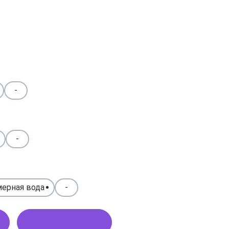
-
-
ерная вода
-
Купить в 1 клик