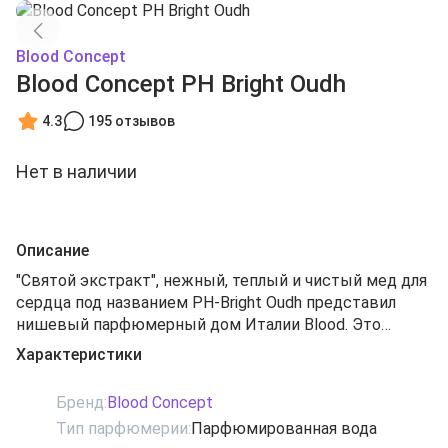
Blood Concept
Blood Concept PH Bright Oudh
4.3
195 отзывов
Нет в наличии
Описание
"Святой экстракт", нежный, теплый и чистый мед для
сердца под названием PH-Bright Oudh представил
нишевый парфюмерный дом Италии Blood. Это
ориентальный унисекс аромат с проникновенно-
Характеристики
мощным звучанием, который входит в уникальную
коллекцию бренда Upside Down. Звучание парфюма
Бренд:
Blood Concept
необычайно гармоничное, элегантное и глубокое - это
Тип парфюмерии:
Парфюмированная вода
своеобразная философия человеческого бытия и его