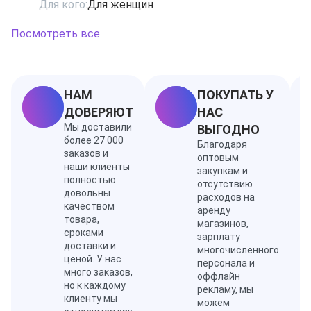
Для кого:
Для женщин
природных истоков. Как и все остальные ароматы
марки, Blood PH-Bright Oudh создан соответственно к
Посмотреть все
концепции, где каждой группе крови принадлежит
свой уникальный аромат. Blood PH-Bright Oudh создан
для обладателей группы крови с определенным PH.
Ноты: амбретта, кожа, лимон, пачули, перец, ром, уд
НАМ
ПОКУПАТЬ У
ДОВЕРЯЮТ
НАС
Мы доставили
ВЫГОДНО
более 27 000
Благодаря
заказов и
оптовым
наши клиенты
закупкам и
полностью
отсутствию
довольны
расходов на
качеством
аренду
товара,
магазинов,
сроками
зарплату
доставки и
многочисленного
ценой. У нас
персонала и
много заказов,
оффлайн
но к каждому
рекламу, мы
клиенту мы
можем