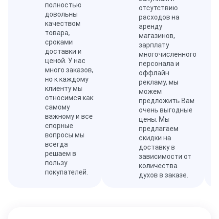
полностью
отсутствию
довольны
расходов на
качеством
аренду
товара,
магазинов,
сроками
зарплату
доставки и
многочисленного
ценой. У нас
персонала и
много заказов,
оффлайн
но к каждому
рекламу, мы
клиенту мы
можем
относимся как
предложить Вам
самому
очень выгодные
важному и все
цены. Мы
спорные
предлагаем
вопросы мы
скидки на
всегда
доставку в
решаем в
зависимости от
пользу
количества
покупателей.
духов в заказе.