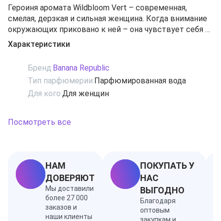
Героиня аромата Wildbloom Vert – современная,
смелая, дерзкая и сильная женщина. Когда внимание
окружающих приковано к ней – она чувствует себя в
своей стихии, покоряя всех своим индивидуальным,
Характеристики
оригинальным стилем. Милая, естественная,
женственная, эта женщина блещет своей
Бренд:
Banana Republic
неотразимой красотой в любой ситуации и всегда
Тип парфюмерии:
Парфюмированная вода
привлекает внимание своими «современно-
Для кого:
Для женщин
девичьими» аксессуарами. Основные ноты аромата
представлены тиковым деревом, сладкой гарденией,
спелой грушей, ароматным кокосом, чувственной
Посмотреть все
магнолией, красным яблоком, жгучим мускусом,
романтичной фиалкой, медовым персиком и
сандаловым деревом.
НАМ
ПОКУПАТЬ У
ДОВЕРЯЮТ
НАС
Мы доставили
ВЫГОДНО
более 27 000
Благодаря
заказов и
оптовым
наши клиенты
закупкам и