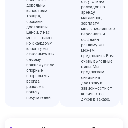
отсутствию
довольны
расходов на
качеством
аренду
товара,
магазинов,
сроками
зарплату
доставки и
многочисленного
ценой. У нас
персонала и
много заказов,
оффлайн
но к каждому
рекламу, мы
клиенту мы
можем
относимся как
предложить Вам
самому
очень выгодные
важному и все
цены. Мы
спорные
предлагаем
вопросы мы
скидки на
всегда
доставку в
решаем в
зависимости от
пользу
количества
покупателей.
духов в заказе.