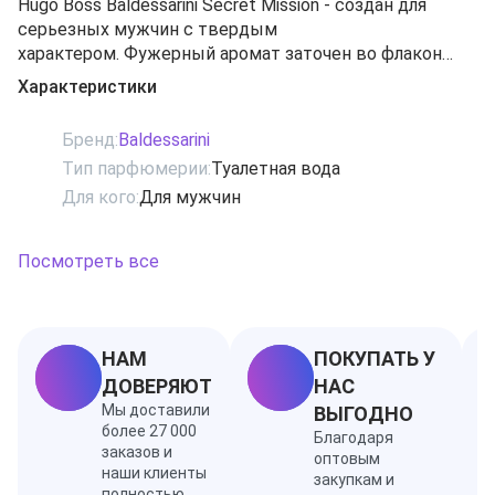
Hugo Boss Baldessarini Secret Mission - создан для
серьезных мужчин с твердым
характером. Фужерный аромат заточен во флакон
глубокого синего цвета, придавая ему значимость и
Характеристики
загадку. Основные ноты: киаприс, бергамот, базилик,
лаванда, герань, кардамон, мускус, древесина
Бренд:
Baldessarini
удового дерева и кедра.
Тип парфюмерии:
Туалетная вода
Для кого:
Для мужчин
Посмотреть все
НАМ
ПОКУПАТЬ У
ДОВЕРЯЮТ
НАС
Мы доставили
ВЫГОДНО
более 27 000
Благодаря
заказов и
оптовым
наши клиенты
закупкам и
полностью