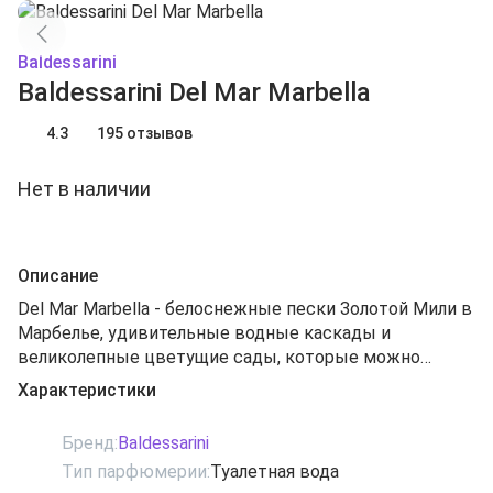
Baldessarini
Baldessarini Del Mar Marbella
4.3
195 отзывов
Нет в наличии
Описание
Del Mar Marbella - белоснежные пески Золотой Мили в
Марбелье, удивительные водные каскады и
великолепные цветущие сады, которые можно
увидеть только здесь. Полная гармония с
Характеристики
девственной природой воплотилась в этом
прекрасном мужском аромате. Ведь что может быть
Бренд:
Baldessarini
приятнее, чем молча любоваться красочным заходом
Тип парфюмерии:
Туалетная вода
солнца, постепенно утопающего в бушующих