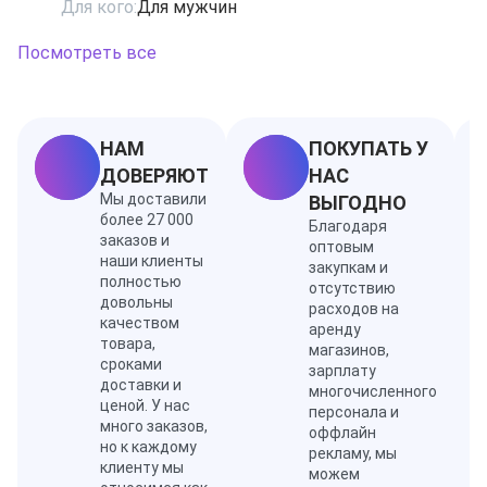
Для кого:
Для мужчин
морских пучинах где-то далеко, у самой кромки
манящего горизонта?! А роскошное плетеное кресло
Посмотреть все
на просторной летней террасе и красивый
хрустальный бокал дорого вина будут терпеливо
ждать Вашего возвращения… Основные ноты
композиции: грейпфрут, средиземноморский аккорд,
НАМ
ПОКУПАТЬ У
пряный кардамон, бархатный кедр, белый ветивер и
ДОВЕРЯЮТ
НАС
амбра.
Мы доставили
ВЫГОДНО
более 27 000
Благодаря
заказов и
оптовым
наши клиенты
закупкам и
полностью
отсутствию
довольны
расходов на
качеством
аренду
товара,
магазинов,
сроками
зарплату
доставки и
многочисленного
ценой. У нас
персонала и
много заказов,
оффлайн
но к каждому
рекламу, мы
клиенту мы
можем