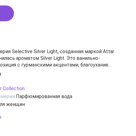
ся
ия Selective Silver Light, созданная маркой Attar
нилась ароматом Silver Light. Это ванильно-
озиция с гурманскими акцентами, благоухание
сет вас в удивительную атмосферу роскошных
и
стрирующих весь колорит восточных традиций.
й изыск адресован утонченным личностям с
r Collection
кусом.
мерии:
Парфюмированная вода
елые цветы, ваниль, сладкие ноты, шоколад
ля женщин
е