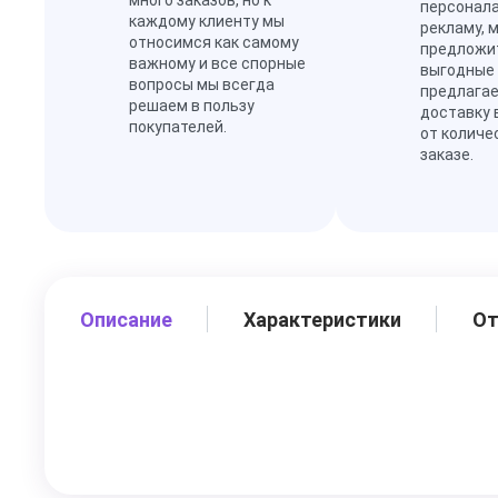
много заказов, но к
персонал
каждому клиенту мы
рекламу, 
относимся как самому
предложи
важному и все спорные
выгодные
вопросы мы всегда
предлагае
решаем в пользу
доставку 
покупателей.
от количе
заказе.
Описание
Характеристики
О