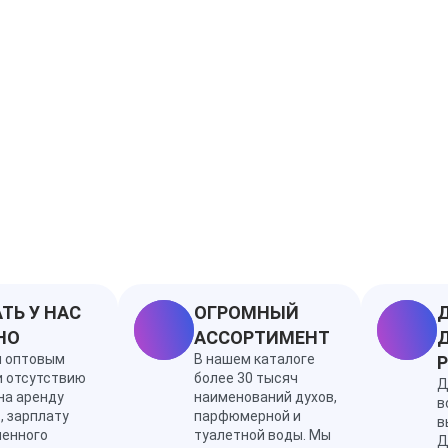
ТЬ У НАС
ОГРОМНЫЙ
Д
НО
АССОРТИМЕНТ
Д
я оптовым
В нашем каталоге
и отсутствию
более 30 тысяч
Д
на аренду
наименований духов,
в
, зарплату
парфюмерной и
в
ленного
туалетной воды. Мы
Д