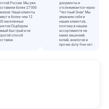
очтой России. Мы уже
документы и
оставили более 27 000
отслеживается через
аказов. Наши клиенты
"Честный Знак".Мы
ивут в более чем 12
уважаем себя и
00 населенных
наших клиентов,
унктов.Подберем
поэтому в нашем
амый быстрый и не
ассортименте ни
орогой способ
каких лицензий,
оставки.
копий, аналогов и
прочих duty-free нет.