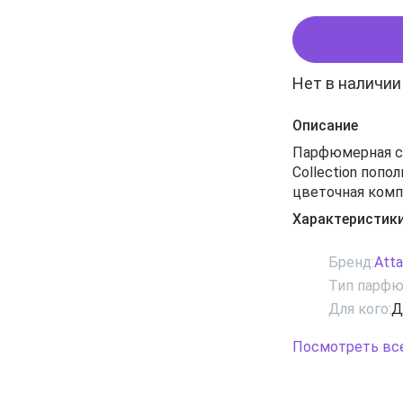
Подписать
Нет в наличии
Описание
Парфюмерная сер
Collection попол
цветочная комп
которой перене
Характеристик
дворцов, демон
Представленны
Бренд:
Atta
оригинальным в
Тип парфю
Ноты: амбра, б
Для кого:
Д
Посмотреть вс