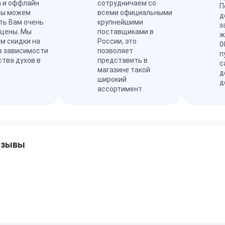
а и оффлайн
сотрудничаем со
П
мы можем
всеми официальными
д
ть Вам очень
крупнейшими
з
 цены. Мы
поставщиками в
ж
м скидки на
России, это
0
в зависимости
позволяет
п
ства духов в
представить в
с
магазине такой
д
широкий
д
ассортимент.
тзывы