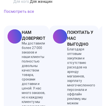
Для кого:
Для женщин
Attar Collection King Solomon по праву можно назвать
царственным ароматом, олицетворяющим власть,
Посмотреть все
успех и непревзойденную Библейскую мудрость. Это
очень сильный аромат с особой энергетикой.
Ноты: ваниль, ветивер, виргинский кедр, дубовый
мох, камфора, кардамон, корица, мускус
НАМ
ПОКУПАТЬ У
ДОВЕРЯЮТ
НАС
Мы доставили
ВЫГОДНО
более 27 000
Благодаря
заказов и
оптовым
наши клиенты
закупкам и
полностью
отсутствию
довольны
расходов на
качеством
аренду
товара,
магазинов,
сроками
зарплату
доставки и
многочисленного
ценой. У нас
персонала и
много заказов,
оффлайн
но к каждому
рекламу, мы
клиенту мы
можем