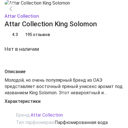
Attar Collection
Attar Collection King Solomon
4.3
195 отзывов
Нет в наличии
Описание
Молодой, но очень популярный бренд из ОАЭ
представляет восточный пряный унисекс аромат под
названием King Solomon. Этот невероятный и
самобытный аромат впитал в себя всю мудрость
Характеристики
древних восточных веков и стал настоящим
воплощением истории о царе Соломоне, который
Бренд:
Attar Collection
прославился своей проникновенной мудростью и
Тип парфюмерии:
Парфюмированная вода
безукоризненной справедливостью. Именно поэтому