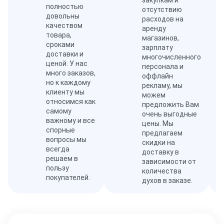
закупкам и
полностью
отсутствию
довольны
расходов на
качеством
аренду
товара,
магазинов,
сроками
зарплату
доставки и
многочисленного
ценой. У нас
персонала и
много заказов,
оффлайн
но к каждому
рекламу, мы
клиенту мы
можем
относимся как
предложить Вам
самому
очень выгодные
важному и все
цены. Мы
спорные
предлагаем
вопросы мы
скидки на
всегда
доставку в
решаем в
зависимости от
пользу
количества
покупателей.
духов в заказе.