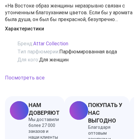
«На Востоке образ женщины неразрывно связан с
утонченным благоуханием цветов. Если бы у аромата
была душа, он был бы прекрасной, безупречно
элегантной дамой с манерами и тактом - той, которая
Характеристики
не играет со своими эмоциями, не шокирует, не
пытается привлечь к себе внимание, просто живет
Бренд:
Attar Collection
своей жизнью». Так на сайте торговой марки Attar
Тип парфюмерии:
Парфюмированная вода
Collection описывается парфюмерная композиция
Для кого:
Для женщин
Areej. Это мягкий жемчужный аромат без единого
намека на дерзость. Он хранится в изысканном
флаконе, подчёркивающем роскошь парфюмерной
Посмотреть все
композиции и её неповторимый восточный стиль.
Ноты: бензоин, пудровые ноты, белые цветы, амбра,
ваниль, тальк, магнолия, белый мускус, дамасская
роза
НАМ
ПОКУПАТЬ У
ДОВЕРЯЮТ
НАС
Мы доставили
ВЫГОДНО
более 27 000
Благодаря
заказов и
оптовым
наши клиенты