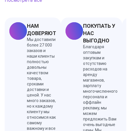
Посмотреть все
древесины и лимона.
НАМ
ПОКУПАТЬ У
ДОВЕРЯЮТ
НАС
Мы доставили
ВЫГОДНО
более 27 000
Благодаря
заказов и
оптовым
наши клиенты
закупкам и
полностью
отсутствию
довольны
расходов на
качеством
аренду
товара,
магазинов,
сроками
зарплату
доставки и
многочисленного
ценой. У нас
персонала и
много заказов,
оффлайн
но к каждому
рекламу, мы
клиенту мы
можем
относимся как
предложить Вам
самому
очень выгодные
важному и все
цены. Мы