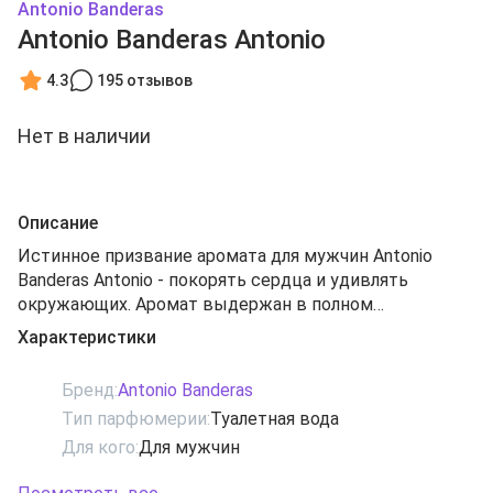
Antonio Banderas
Antonio Banderas Antonio
4.3
195 отзывов
Нет в наличии
Описание
Истинное призвание аромата для мужчин Antonio
Banderas Antonio - покорять сердца и удивлять
окружающих. Аромат выдержан в полном
соответствии философии бренда и отражает
Характеристики
уверенность, зрелость и опыт своего обладателя,
подчеркивая его стиль и успешность. Герой аромата
Бренд:
Antonio Banderas
Antonio знает цену своим словам, чувствам и
Тип парфюмерии:
Туалетная вода
окружающим его людям, покоряя своей внутренней
Для кого:
Для мужчин
силой и знаниями. Композиция построена на нотах
мускуса, перца, пихтового бальзама, кашемировой