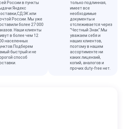
сей России в пункты
только подлинная,
ыдачи Яндекс
имеет все
оставки,СДЭК или
необходимые
очтой России. Мы уже
документы и
оставили более 27 000
отслеживается через
аказов. Наши клиенты
"Честный Знак".Мы
ивут в более чем 12
уважаем себя и
00 населенных
наших клиентов,
унктов.Подберем
поэтому в нашем
амый быстрый и не
ассортименте ни
орогой способ
каких лицензий,
оставки.
копий, аналогов и
прочих duty-free нет.