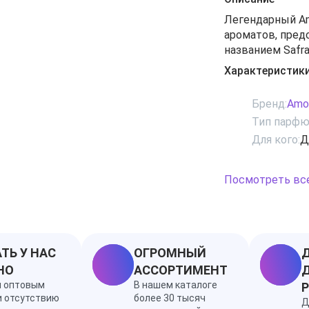
Легендарный Am
ароматов, пред
названием Safr
в котором тонк
Характеристик
элегантность. О
парфюмерних де
Бренд:
Amo
Rare создан дл
Тип парфю
пот контролем 
Для кого:
Д
балансировать "
Ноты: белый кед
жасмин, ладан, 
Посмотреть вс
ТЬ У НАС
ОГРОМНЫЙ
Д
НО
АССОРТИМЕНТ
Д
я оптовым
В нашем каталоге
и отсутствию
более 30 тысяч
Д