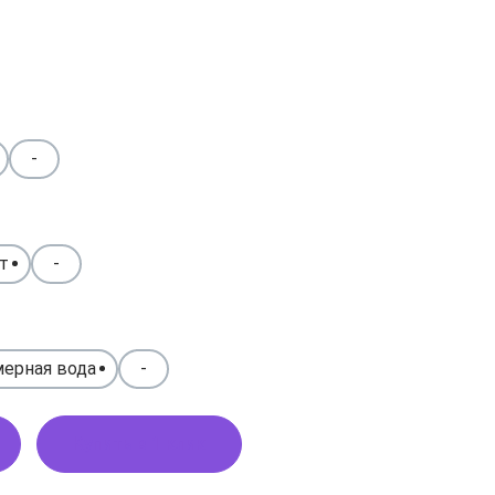
-
т
-
ерная вода
-
Купить в 1 клик