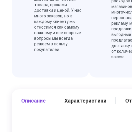
расходов 
товара, сроками
магазинов
доставки и ценой. У нас
многочис
много заказов, но к
персонал
каждому клиенту мы
рекламу, 
относимся как самому
предложи
важному и все спорные
выгодные
вопросы мы всегда
предлагае
решаем в пользу
доставку 
покупателей.
от количе
заказе.
Описание
Характеристики
О