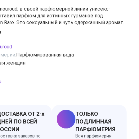
ouroud, в своей парфюмерной линии унисекс-
ставил парфюм для истинных гурманов под
an Rare. Это сексуальный и чуть сдержанный аромат
о сочетаются сила и хрупкость, мужественность и
и
н настолько идеален, что, кажется - сами
л волшебники, колдовали над ним. Amouroud Safran
uroud
я людей с сильным волевым характером, держащим
мерии:
Парфюмированная вода
все, даже свои эмоции, которые умеют
ля женщин
на грани".
р, бензоин, бергамот, ваниль, ветивер, герань,
майская роза, сандал, уд, фрезия, шафран
е
ОСТАВКА ОТ 2-х
ТОЛЬКО
НЕЙ ПО ВСЕЙ
ПОДЛИННАЯ
РОССИИ
ПАРФЮМЕРИЯ
оставка заказов по
Вся парфюмерия