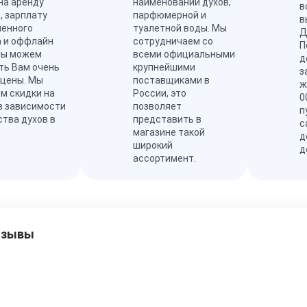
на аренду
наименований духов,
в
, зарплату
парфюмерной и
в
ленного
туалетной воды. Мы
Д
а и оффлайн
сотрудничаем со
П
мы можем
всеми официальными
д
ть Вам очень
крупнейшими
з
 цены. Мы
поставщиками в
ж
м скидки на
России, это
0
в зависимости
позволяет
п
ства духов в
представить в
с
магазине такой
д
широкий
д
ассортимент.
тзывы