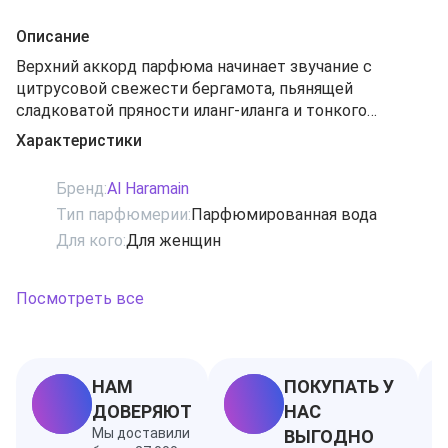
Описание
Верхний аккорд парфюма начинает звучание с
цитрусовой свежести бергамота, пьянящей
сладковатой пряности иланг-иланга и тонкого
аромата цветущей вишни. Постепенно аромат
Характеристики
становится более плотным и насыщенным и в
сердце композиции дарит роскошный букет
Бренд:
Al Haramain
цветочный нот бархатисто-медовой розы и пряного
Тип парфюмерии:
Парфюмированная вода
гелиотропа с легкими пудровыми акцентами и
Для кого:
Для женщин
тонким алкогольно-пряным намеком ликера
Амаретто. Отзвучав, яркий костер цветочных нот
медленно растворяется в мягком, уютном базовом
Посмотреть все
аккорде, сплетенном из сладковато-дымных
оттенков бобов тонка, тонкого запаха бархатистой
замши и чуть смолистых нюансов амбры.
НАМ
ПОКУПАТЬ У
ДОВЕРЯЮТ
НАС
Мы доставили
ВЫГОДНО