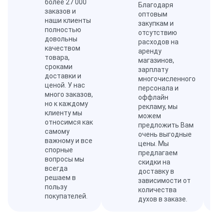
более 27 000
Благодаря
заказов и
оптовым
наши клиенты
закупкам и
полностью
отсутствию
довольны
расходов на
качеством
аренду
товара,
магазинов,
сроками
зарплату
доставки и
многочисленного
ценой. У нас
персонала и
много заказов,
оффлайн
но к каждому
рекламу, мы
клиенту мы
можем
относимся как
предложить Вам
самому
очень выгодные
важному и все
цены. Мы
спорные
предлагаем
вопросы мы
скидки на
всегда
доставку в
решаем в
зависимости от
пользу
количества
покупателей.
духов в заказе.