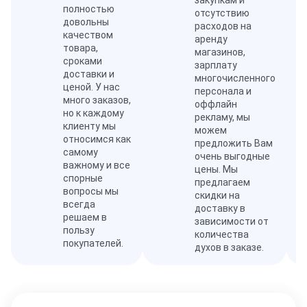
закупкам и
полностью
отсутствию
довольны
расходов на
качеством
аренду
товара,
магазинов,
сроками
зарплату
доставки и
многочисленного
ценой. У нас
персонала и
много заказов,
оффлайн
но к каждому
рекламу, мы
клиенту мы
можем
относимся как
предложить Вам
самому
очень выгодные
важному и все
цены. Мы
спорные
предлагаем
вопросы мы
скидки на
всегда
доставку в
решаем в
зависимости от
пользу
количества
покупателей.
духов в заказе.