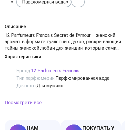
Парфюмерная вода
-
Описание
12 Parfumeurs Francais Secret de l'Amour – женский
аромат в формате туалетных духов, раскрывающий
тайны женской любви для женщин, которые сами
выбирают объект своей любви, покоряя сердца даже
Характеристики
самых сварливых мужчин. Верхние ноты композиции
- лимон, бергамот и мандарин, которые рождают
Бренд:
12 Parfumeurs Francais
интригующее кисловатое облачко. В сердце духов
Тип парфюмерии:
Парфюмированная вода
царят жасмин, роза и пачули, а соблазнительный
Для кого:
Для мужчин
шлейф соткан из кедра, амбры, мускуса, коричневого
сахара, сандала и бальзама бензоина.
Посмотреть все
НАМ
ПОКУПАТЬ У