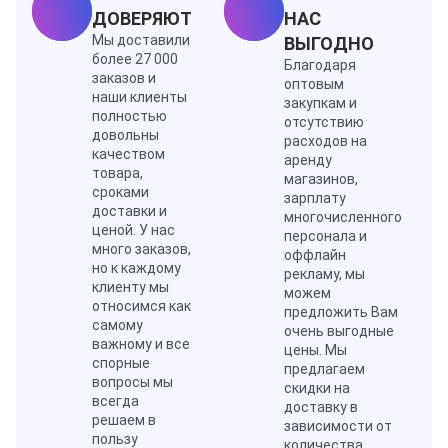
ДОВЕРЯЮТ
НАС
Мы доставили
ВЫГОДНО
более 27 000
Благодаря
заказов и
оптовым
наши клиенты
закупкам и
полностью
отсутствию
довольны
расходов на
качеством
аренду
товара,
магазинов,
сроками
зарплату
доставки и
многочисленного
ценой. У нас
персонала и
много заказов,
оффлайн
но к каждому
рекламу, мы
клиенту мы
можем
относимся как
предложить Вам
самому
очень выгодные
важному и все
цены. Мы
спорные
предлагаем
вопросы мы
скидки на
всегда
доставку в
решаем в
зависимости от
пользу
количества