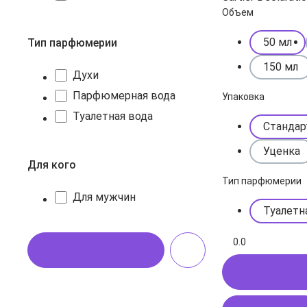
Объем
50 мл
Тип парфюмерии
150 мл
Духи
Парфюмерная вода
Упаковка
Туалетная вода
Стандар
Уценка
Для кого
Тип парфюмерии
Для мужчин
Туалетн
0.0
Показать
Купить в