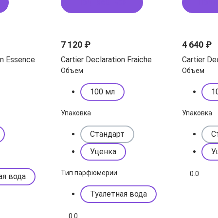
Подписаться
Подп
7 120 ₽
4 640 ₽
on Essence
Cartier Declaration Fraiche
Cartier De
Объем
Объем
100 мл
1
Упаковка
Упаковка
Стандарт
С
Уценка
У
Тип парфюмерии
0.0
ая вода
Туалетная вода
0.0