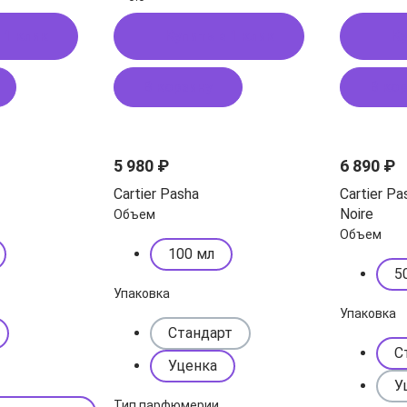
 1 клик
Купить в 1 клик
Ку
В корзину
В ко
5 980 ₽
6 890 ₽
Cartier Pasha
Cartier Pa
Noire
Объем
Объем
100 мл
5
Упаковка
Упаковка
Стандарт
С
Уценка
У
Тип парфюмерии