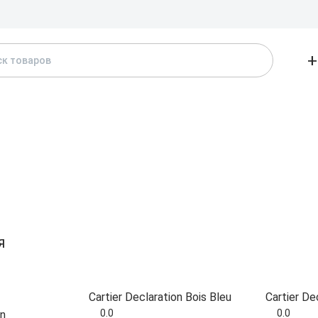
Доставка и
+
АТАЛОГ
БРЕНДЫ
ЖЕНСКИЕ
МУЖСКИЕ
А
Я
Cartier Declaration Bois Bleu
Cartier De
0.0
0.0
on