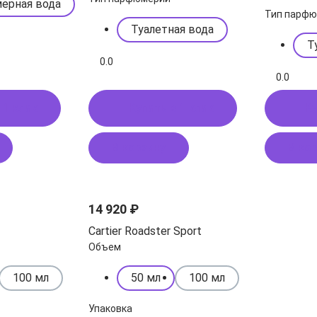
ерная вода
Тип парф
Туалетная вода
Т
0.0
0.0
 1 клик
Купить в 1 клик
Ку
В корзину
В ко
14 920 ₽
Cartier Roadster Sport
Объем
100 мл
50 мл
100 мл
Упаковка