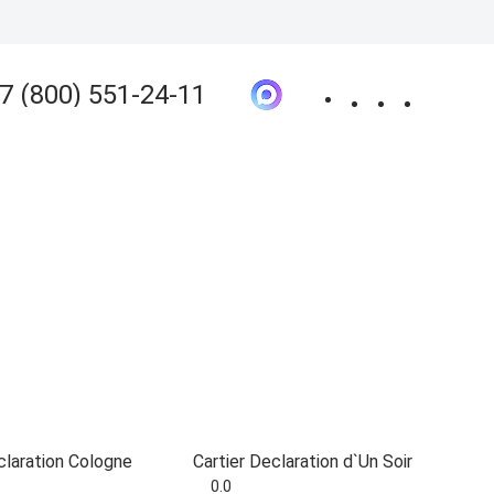
 оплата
Покупателям
Оптовым клиентам
Контакты
О магазине
7 (800) 551-24-11
+7 (800) 551-24-11
Бесплатно по РФ
КЦИИ
ОТЗЫВЫ
Получить консультацию
+7 (913)-390-10-50
г. Новосибирск
sale@kpd-market.ru
Пн - Пт: 10:00 - 18:00
630017, г. Новосибирск,
ул.Михаила Кулагина 31
claration Cologne
Cartier Declaration d`Un Soir
0.0