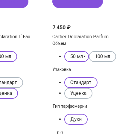
исаться
Подписаться
7 450 ₽
claration L`Eau
Cartier Declaration Parfum
Объем
00 мл
50 мл
100 мл
Упаковка
тандарт
Стандарт
ценка
Уценка
Тип парфюмерии
Духи
0.0