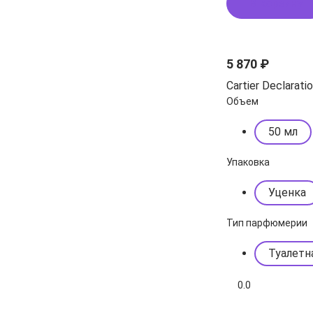
В корзину
5 870 ₽
Cartier Declarati
Объем
50 мл
Упаковка
Уценка
Тип парфюмерии
Туалетн
0.0