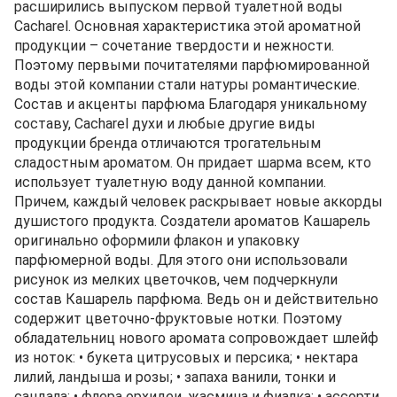
расширились выпуском первой туалетной воды
Cacharel. Основная характеристика этой ароматной
продукции – сочетание твердости и нежности.
Поэтому первыми почитателями парфюмированной
воды этой компании стали натуры романтические.
Состав и акценты парфюма Благодаря уникальному
составу, Cacharel духи и любые другие виды
продукции бренда отличаются трогательным
сладостным ароматом. Он придает шарма всем, кто
использует туалетную воду данной компании.
Причем, каждый человек раскрывает новые аккорды
душистого продукта. Создатели ароматов Кашарель
оригинально оформили флакон и упаковку
парфюмерной воды. Для этого они использовали
рисунок из мелких цветочков, чем подчеркнули
состав Кашарель парфюма. Ведь он и действительно
содержит цветочно-фруктовые нотки. Поэтому
обладательниц нового аромата сопровождает шлейф
из ноток: • букета цитрусовых и персика; • нектара
лилий, ландыша и розы; • запаха ванили, тонки и
сандала; • флера орхидеи, жасмина и фиалка; • ассорти