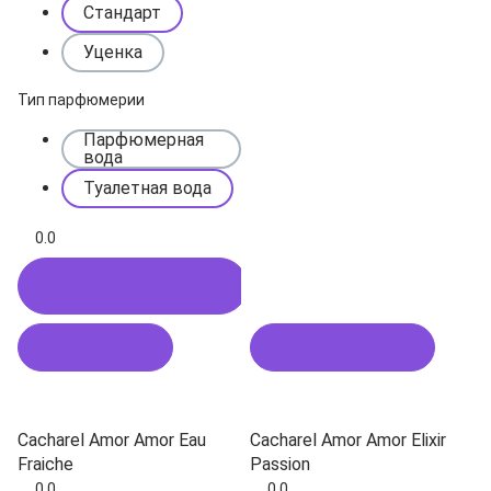
Стандарт
Уценка
Тип парфюмерии
Парфюмерная
вода
Туалетная вода
0.0
Купить в 1 клик
В корзину
Подписаться
Cacharel Amor Amor Eau
Cacharel Amor Amor Elixir
Fraiche
Passion
0.0
0.0