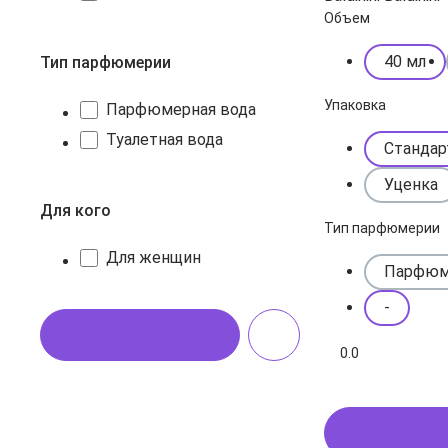
Объем
40 мл
Тип парфюмерии
Упаковка
Парфюмерная вода
Туалетная вода
Стандар
Уценка
Для кого
Тип парфюмерии
Для женщин
Парфюм
-
Показать
0.0
Купить в