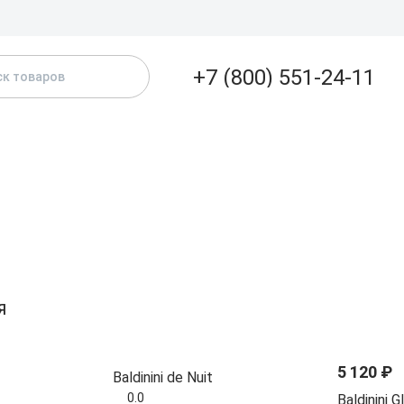
Доставка и
+7 (800) 551-24-11
+7 (800) 551-24-1
Бесплатно по РФ
АТАЛОГ
БРЕНДЫ
ЖЕНСКИЕ
МУЖСКИЕ
А
+7 (913)-390-10-5
г. Новосибирск
sale@kpd-market.ru
Пн - Пт: 10:00 - 18:00
630017, г. Новосибирск
Я
ул.Михаила Кулагина 31
5 120 ₽
Baldinini de Nuit
0.0
Baldinini G