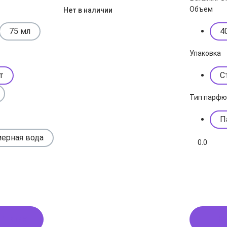
Объем
Нет в наличии
75 мл
4
Упаковка
т
С
Тип парф
П
ерная вода
0.0
 1 клик
Ку