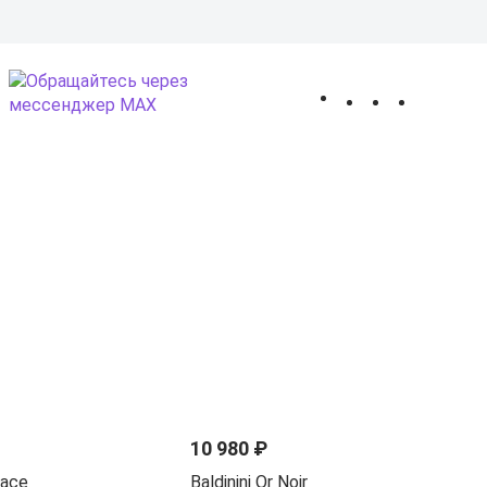
 оплата
Покупателям
Оптовым клиентам
Контакты
О магазине
1
КЦИИ
ОТЗЫВЫ
Получить консультацию
0
,
10 980 ₽
lace
Baldinini Or Noir