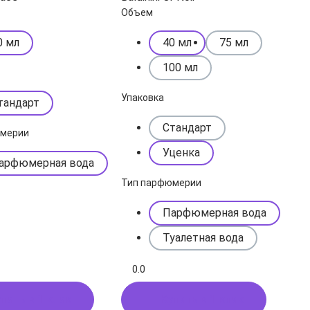
Объем
0 мл
40 мл
75 мл
100 мл
Упаковка
тандарт
Стандарт
юмерии
Уценка
арфюмерная вода
Тип парфюмерии
Парфюмерная вода
Туалетная вода
0.0
пить в 1 клик
Купить в 1 клик