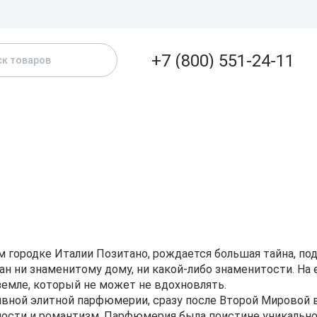
Доставка и
+7 (800) 551-24-11
+7 (800) 551-24-1
Бесплатно по РФ
АТАЛОГ
БРЕНДЫ
ЖЕНСКИЕ
МУЖСКИЕ
А
+7 (913)-390-10-5
г. Новосибирск
sale@kpd-market.ru
Пн - Пт: 10:00 - 18:00
630017, г. Новосибирск
ул.Михаила Кулагина 31
городке Италии Позитано, рождается большая тайна, под н
ан ни знаменитому дому, ни какой-либо знаменитости. На
 земле, который не может не вдохновлять.
вной элитной парфюмерии, сразу после Второй Мировой во
ности и романтизм. Парфюмерия была поистине уникальной