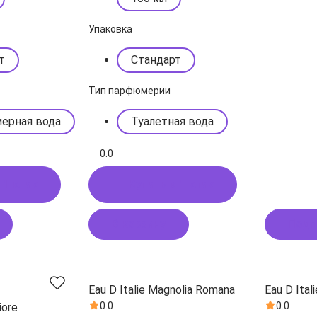
Упаковка
т
Стандарт
Тип парфюмерии
ерная вода
Туалетная вода
0.0
 1 клик
Купить в 1 клик
В корзину
Подп
Eau D Italie Magnolia Romana
Eau D Ital
0.0
0.0
iore