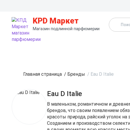
KPD Маркет
Магазин подлинной парфюмерии
К
Главная страница
/
Бренды
/
Eau D Italie
Eau D Italie
В маленьком, романтичном и древнем 
брендов, что своим появлением обяз
красоты природа, райский уголок на
Созданием и производством селекти
в своих ароматах всю красоту мест