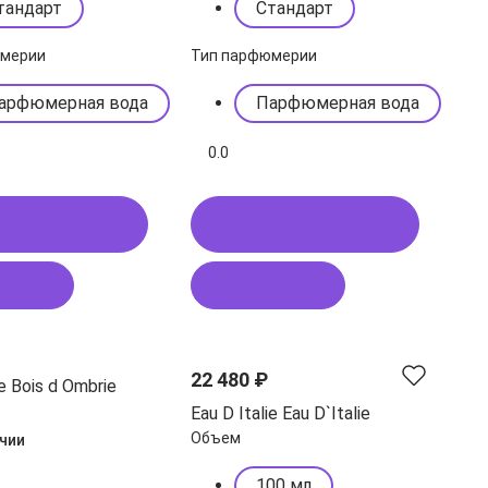
тандарт
Стандарт
юмерии
Тип парфюмерии
арфюмерная вода
Парфюмерная вода
0.0
пить в 1 клик
Купить в 1 клик
рзину
В корзину
22 480 ₽
ie Bois d Ombrie
Eau D Italie Eau D`Italie
Объем
ичии
100 мл