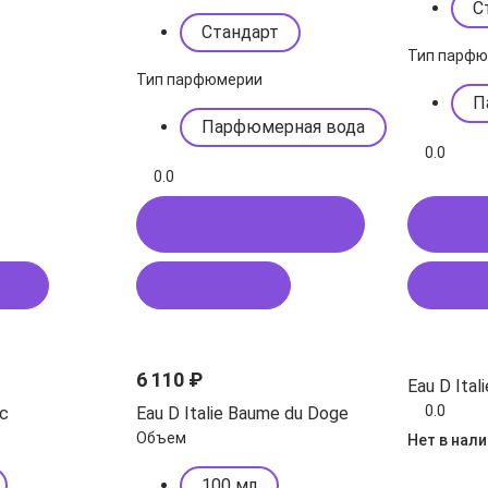
С
Стандарт
Тип парф
Тип парфюмерии
П
Парфюмерная вода
0.0
0.0
Купить в 1 клик
Ку
ся
В корзину
В ко
6 110 ₽
Eau D Ital
0.0
ac
Eau D Italie Baume du Doge
Объем
Нет в нал
100 мл