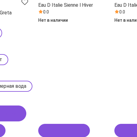
Eau D Italie Sienne l Hiver
Eau D Ital
0.0
0.0
 Greta
Нет в наличии
Нет в нал
т
ерная вода
 1 клик
Подписаться
Подп