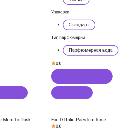
Упаковка
Стандарт
Тип парфюмерии
Парфюмерная вода
0.0
Купить в 1 клик
исаться
В корзину
ie Morn to Dusk
Eau D Italie Paestum Rose
0.0