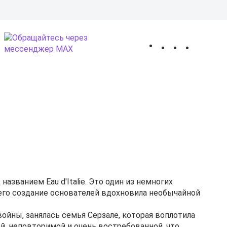
 оплата
Покупателям
Оптовым клиентам
Контакты
О магазине
1
КЦИИ
ОТЗЫВЫ
Получить консультацию
0
,
азванием Eau d'Italie. Это один из немногих
 его создание основателей вдохновила необычайной
йны, занялась семья Серзале, которая воплотила
, неповторимой и очень востребованной, что