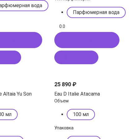
арфюмерная вода
Парфюмерная вода
0.0
пить в 1 клик
Купить в 1 клик
рзину
В корзину
25 890 ₽
ie Altaia Yu Son
Eau D Italie Atacama
Объем
00 мл
100 мл
Упаковка