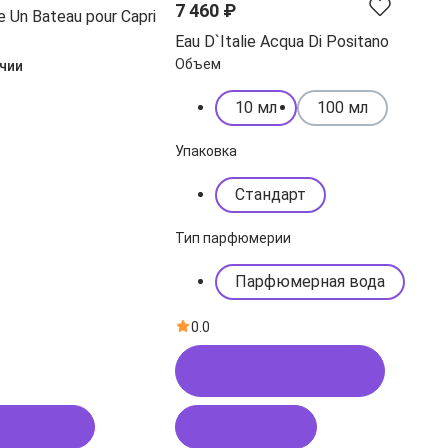
7 460 ₽
ie Un Bateau pour Capri
Eau D`Italie Acqua Di Positano
Объем
ичии
10 мл
100 мл
Упаковка
Стандарт
Тип парфюмерии
Парфюмерная вода
0.0
Купить в 1 клик
исаться
В корзину