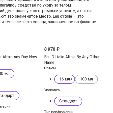
агались средства по уходу за телом.
шний день пользуется огромным успехом, а сотни
 это знаменитое место. Eau d'Italie — это
 и тепло летнего солнца, заключенное во флаконе.
8 970 ₽
ie Altaia Any Day Now
Eau D Italie Altaia By Any Other
Name
Объем
00 мл
16 мл
100 мл
Упаковка
тандарт
Стандарт
юмерии
Тип парфюмерии