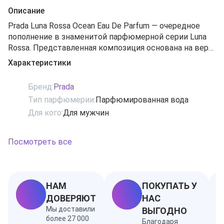
Описание
Prada Luna Rossa Ocean Eau De Parfum — очередное
пополнение в знаменитой парфюмерной серии Luna
Rossa. Представленная композиция основана на вере
в то, что благодаря технологиям продления нас самих
Характеристики
мы можем расширить наши границы, переосмыслить
то, что возможно, и повысить эффективность.
Бренд:
Prada
Парфюм сочетает изысканность и чувственность с
Тип парфюмерии:
Парфюмированная вода
новейшими технологиями и лучшими натуральными
Для кого:
Для мужчин
ингредиентами. Известно, что ароматы Prada Luna
Rossa вдохновлены миром экстремальных парусных
соревнований, одой высокой производительности,
Посмотреть все
усиленной технологиями, высокотехнологичными
материалами линии мужской моды Linea Ross
Ноты олибанум, ваниль, древесные ноты, грейпфрут,
Amber Xtreme
НАМ
ПОКУПАТЬ У
ДОВЕРЯЮТ
НАС
Мы доставили
ВЫГОДНО
более 27 000
Благодаря