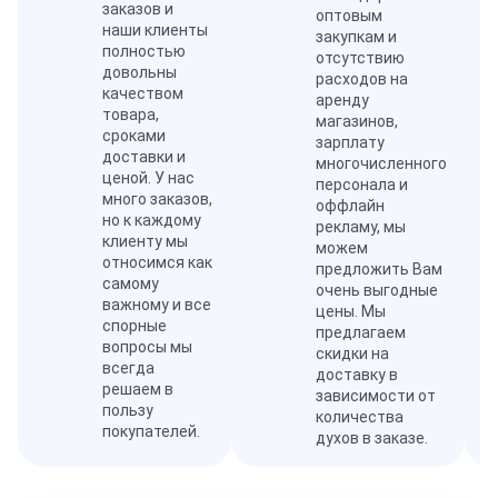
заказов и
оптовым
наши клиенты
закупкам и
полностью
отсутствию
довольны
расходов на
качеством
аренду
товара,
магазинов,
сроками
зарплату
доставки и
многочисленного
ценой. У нас
персонала и
много заказов,
оффлайн
но к каждому
рекламу, мы
клиенту мы
можем
относимся как
предложить Вам
самому
очень выгодные
важному и все
цены. Мы
спорные
предлагаем
вопросы мы
скидки на
всегда
доставку в
решаем в
зависимости от
пользу
количества
покупателей.
духов в заказе.